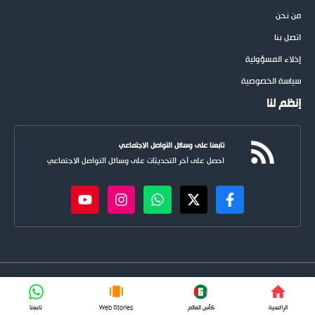
من نحن
اتصل بنا
إخلاء المسؤولية
سياسة الخصوصية
إنظم لنا
تابعنا على وسائل التواصل الاجتماعي
احصل على آخر التحديثات على وسائل التواصل الاجتماعي
newspoots.com • جميع الحقوق © محفوظة لموقع
نيوسبوت
FIFA
الرائسية
كأس العالم
Web Stories
تابعنا