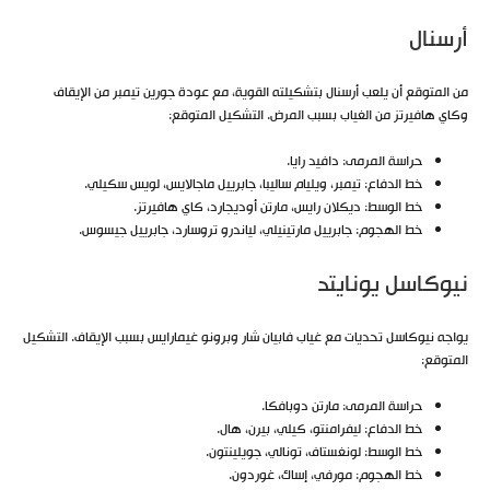
أرسنال
من المتوقع أن يلعب أرسنال بتشكيلته القوية، مع عودة جورين تيمبر من الإيقاف
وكاي هافيرتز من الغياب بسبب المرض. التشكيل المتوقع:
حراسة المرمى: دافيد رايا.
خط الدفاع: تيمبر، ويليام ساليبا، جابرييل ماجالايس، لويس سكيلي.
خط الوسط: ديكلان رايس، مارتن أوديجارد، كاي هافيرتز.
خط الهجوم: جابرييل مارتينيلي، لياندرو تروسارد، جابرييل جيسوس.
نيوكاسل يونايتد
يواجه نيوكاسل تحديات مع غياب فابيان شار وبرونو غيمارايس بسبب الإيقاف. التشكيل
المتوقع:
حراسة المرمى: مارتن دوبافكا.
خط الدفاع: ليفرامنتو، كيلي، بيرن، هال.
خط الوسط: لونغستاف، تونالي، جويلينتون.
خط الهجوم: مورفي، إساك، غوردون.