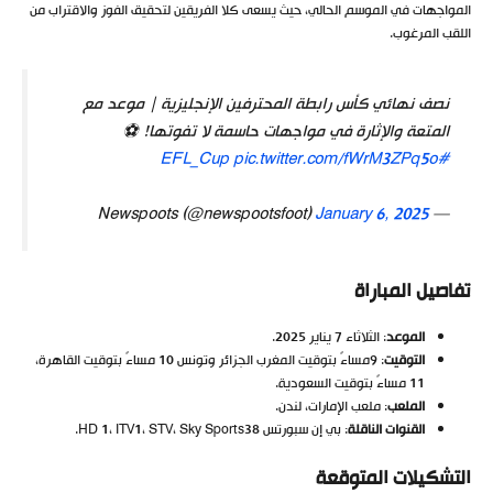
المواجهات في الموسم الحالي، حيث يسعى كلا الفريقين لتحقيق الفوز والاقتراب من
اللقب المرغوب.
نصف نهائي كأس رابطة المحترفين الإنجليزية | موعد مع
المتعة والإثارة في مواجهات حاسمة لا تفوتها! ⚽️
pic.twitter.com/fWrM3ZPq5o
#EFL_Cup
January 6, 2025
— Newspoots (@newspootsfoot)
تفاصيل المباراة
الموعد
: الثلاثاء 7 يناير 2025.
التوقيت
: 9مساءً بتوقيت المغرب الجزائر وتونس 10 مساءً بتوقيت القاهرة،
11 مساءً بتوقيت السعودية.
الملعب
: ملعب الإمارات، لندن.
القنوات الناقلة
: بي إن سبورتس HD 1، ITV1، STV، Sky Sports
8
3
.
التشكيلات المتوقعة