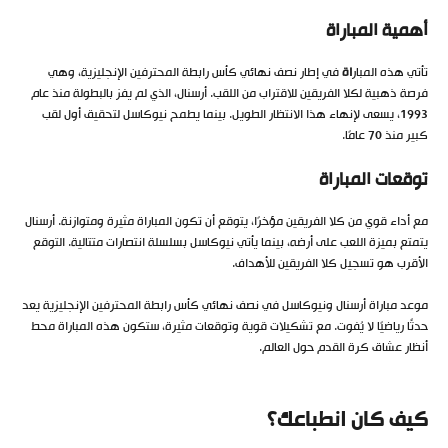
أهمية المباراة
تأتي هذه المبار
اة
في إطار نصف نهائي كأس رابطة المحترفين الإنجليزية، وهي
فرصة ذهبية لكلا الفريقين للاقتراب من اللقب. أرسنال، الذي لم يفز بالبطولة منذ عام
1993، يسعى لإنهاء هذا الانتظار الطويل. بينما يطمح نيوكاسل لتحقيق أول لقب
كبير منذ 70 عامًا.
توقعات المباراة
مع أداء قوي من كلا الفريقين مؤخرًا، يتوقع أن تكون المباراة مثيرة ومتوازنة. أرسنال
يتمتع بميزة اللعب على أرضه، بينما يأتي نيوكاسل بسلسلة انتصارات متتالية. التوقع
الأقرب هو تسجيل كلا الفريقين للأهداف.
موعد مباراة أرسنال ونيوكاسل في نصف نهائي كأس رابطة المحترفين الإنجليزية يعد
حدثًا رياضيًا لا يُفوت. مع تشكيلات قوية وتوقعات مثيرة، ستكون هذه المباراة محط
أنظار عشاق كرة القدم حول العالم.
كيف كان انطباعك؟