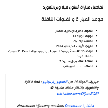
تفاصيل مباراة أستون فيلا وبرينتفورد
موعد المباراة والقنوات الناقلة
البطولة:
الدوري الإنجليزي الممتاز
الجولة:
الجولة 14
الملعب:
فيلا بارك
التاريخ:
الأربعاء 4 ديسمبر 2024
الوقت:
09:15 مساءً بتوقيت المغرب الجزائر وتونس الساعة 11:15 بتوقيت
مكة المكرمة.
القناة الناقلة:
بي إن سبورت 7
المعلق:
محمد المبروكي
مباريات الجولة 14 من
#الدوري_الإنجليزي
: قمة الإثارة
والتشويق بانتظار عشاق الكرة! ⚽
pic.twitter.com/OfjarzEQBI
December 3, 2024
— Newspoots (@newspootsfoot)