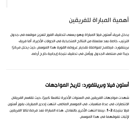
أهمية المباراة للفريقين
يدخل فريق أستون فيلا المباراة وهو يسعى لتحقيق الفوز لتعزيز موقعه في جدول
الترتيب، خاصة بعد سلسلة من النتائج المتذبذبة في الجولات الأخيرة. أما فريق
برينتفورد، فيطمح لمواصلة تقديم عروضه القوية هذا الموسم، حيث يحتل مركزًا
جيدًا في منتصف الجدول ويأمل في تحقيق نتيجة إيجابية خارج أرضه.
أستون فيلا وبرينتفورد: تاريخ المواجهات
شهدت مواجهات الفريقين في السنوات الأخيرة تنافسًا كبيرًا، حيث تقاسم الفريقان
الانتصارات في عدة مناسبات. في الموسم الماضي، انتهت إحدى المباريات بفوز أستون
فيلا بنتيجة
2-1
، بينما انتهت الأخرى بالتعادل. هذه المباراة تعد فرصة لكلا الفريقين
لإثبات تفوقهما في هذا الموسم.