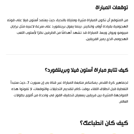
توقعات المباراة
من المتوقع أن تكون المباراة مثيرة ومليئة بالندية، حيث يعتمد أستون فيلا على قوته
الهجومية بقيادة أولي واتكينز، بينما يعول برينتفورد على سرعة لاعبيه مثل برايان
مبيومو ويوان ويسا. المباراة قد تشهد أهدافًا من الطرفين نظرًا لأسلوب اللعب
الهجومي الذي يميز الفريقين.
كيف تتابع مباراة أستون فيلا وبرينتفورد؟
لجماهير كرة القدم، يمكنكم متابعة المباراة عبر قناة بي إن سبورت 7، حيث ستبدأ
التغطية قبل انطلاق اللقاء بوقت كافٍ لتقديم التحليلات والتوقعات. لا تفوتوا هذه
المواجهة المثيرة بين فريقين يسعيان لتحقيق الفوز في واحدة من أقوى بطولات
العالم.
كيف كان انطباعك؟