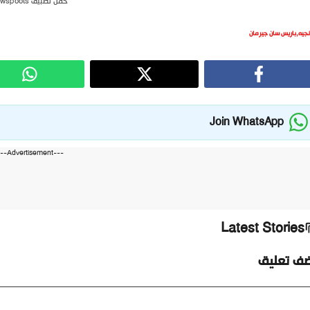
حمل تطبيق newspoots
نجيه
,
باريس سان جيرمان
Join WhatsApp
---Advertisement---
Latest Stories
ضف تعليق
ليق