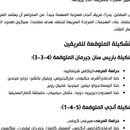
يير المباراة بالطريقة التي يريدها.
المقابل، يدرك فريق أنجي صعوبة المهمة جيداً. من المتوقع أن يعتمد ال
عتماد على الهجمات المرتدة السريعة لخطف هدف مفاجئ. سيكون صمود الفري
ر اللقاء.
تشكيلة المتوقعة للفريقين
كيلة باريس سان جيرمان المتوقعة (4-3-3
):
حراسة المرمى
:
لوكاس شوفالييه.
خط الدفاع
:
أشرف حكيمي، ماركينيوس، ويليان باتشو، نونو مينديز.
خط الوسط
:
جواو نيفيز، فيتينيا، فابيان رويز.
خط الهجوم
:
ديزيريه دويه، عثمان ديمبيلي، خفيتشا كفاراتسخيليا.
كيلة أنجي المتوقعة (5-4-1
):
حراسة المرمى
:
هيرفي كوفي.
خط الدفاع
:
كارلوس أركوس، أوسمان كامارا، جوردان ليفورت، ماكسيم