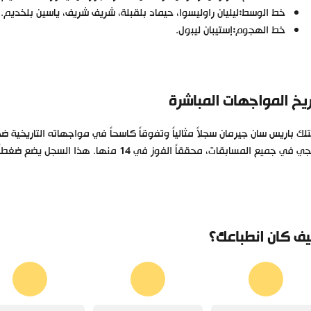
خط الوسط
:
ليليان راوليسوا، حيماد بلقبلة، شريف شريف، ياسين بلخديم.
خط الهجوم
:
إستيبان ليبول.
ريخ المواجهات المباشرة
ي جميع المسابقات، محققاً الفوز في 14 منها. هذا السجل يضع ضغطاً إضافياً على أنجي ويجعل مهمته شبه مستحيلة على الورق.
ف كان انطباعك؟