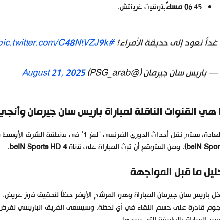
06:45
مساءً
بتوقيت غرينتش.
غداً نعود إلى حديقة الأمراء!
#PSGSCO
pic.twitter.com/C48NtVZJ9k
— باريس سان جيرمان (@PSG_arab)
August 21, 2025
 هي القنوات الناقلة لمباراة باريس سان جيرمان وأنجي
ة، سيتم نقل أحداث الدوري الفرنسي “ليغ 1” في منطقة الشرق الأوسط وشمال إفريقيا بشكل حصري عبر شبكة قنوات
. ومن المتوقع أن تُبث المباراة على قناة
beIN Sports HD 4
.
ليل ما قبل المواجهة
ل باريس سان جيرمان المباراة وهو المرشح الأوفر حظاً لتحقيق فوز عريض. 
جوم قادرة على حسم اللقاء في أي لحظة. وسيسعى الفريق الباريسي لفرض