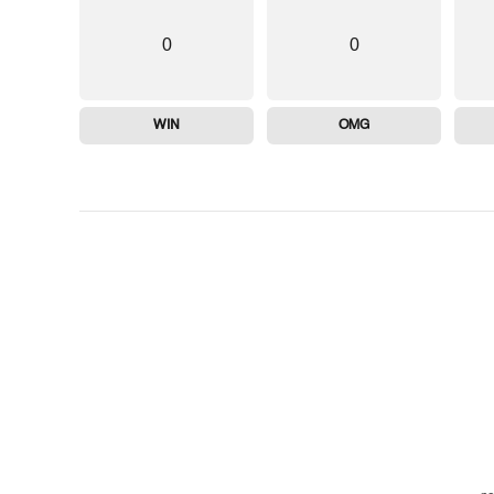
0
0
WIN
OMG