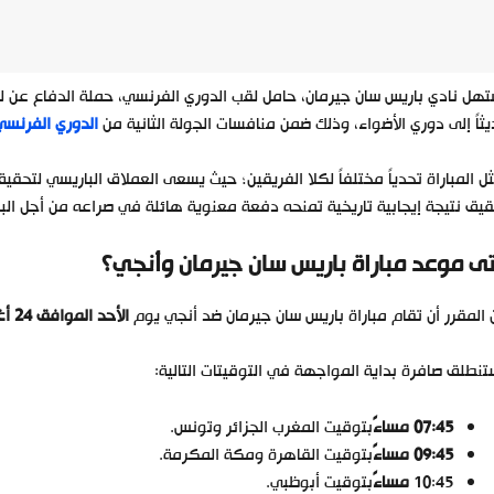
هل نادي باريس سان جيرمان، حامل لقب الدوري الفرنسي، حملة الدفاع عن ل
ثاً إلى دوري الأضواء، وذلك ضمن منافسات الجولة الثانية من
الدوري الفرنسي
ل المباراة تحدياً مختلفاً لكلا الفريقين؛ حيث يسعى العملاق الباريسي لتحق
يق نتيجة إيجابية تاريخية تمنحه دفعة معنوية هائلة في صراعه من أجل البق
ى موعد مباراة باريس سان جيرمان وأنجي؟
المقرر أن تقام مباراة باريس سان جيرمان ضد أنجي يوم
الأحد الموافق 24 أغسطس 2025
نطلق صافرة بداية المواجهة في التوقيتات التالية:
07:45
مساءً
بتوقيت المغرب الجزائر وتونس.
09:45
مساءً
بتوقيت القاهرة ومكة المكرمة.
10:45
مساءً
بتوقيت أبوظبي.