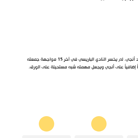
يمتلك باريس سان جيرمان سجلاً مثالياً وتفوقاً كاسحاً في مواجهاته التاريخية ضد أنجي. لم يخسر النادي الباريسي في آخر 15 مواجهة جمعته