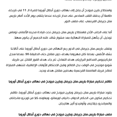
واستطاع بايرن ميونخ أن يصل إلى نهائي دوري أبطال أوروبا للمرة الـ 11 في تاريخه،
طامعًا أن يحقق اللقب السادس على مدار تاريخه عندما يلتقي يوم الأحد أمام باريس
سان جيرمان الفرنسي، على ملعب النور.
أما على الجانب الآخر فاستطاع باريس سان جيرمان تحت قيادة مدربه الألماني توماس
توخيل، أن يتأهل للمباراة النهائية بعد مشوار شاق، ظنه الجميع أن يكون سهلا.
وتغلب باريس سان جيرمان في الدور ربع النهائي من دوري أبطال أوروبا على أتالانتا
بشق الأنفس، بعدما كان مهزوما بهدف دون مقابل حتى الدقيقة 90، بعدما سجل
ماركينيوس المدافع البرازيلي هدف التعادل، ثم جاء هدف الفوز القاتل عن طريق
شوبو موتينج في الوقت بدل الضائع وقبل الاحتكام للأوقات الإضافية، لتنتهي المباراة
لصالح فريق العاصمة الفرنسية بهدفين مقابل هدف وحيد.
طاقم تحكيم مباراة باريس سان جيرمان وبايرن ميونخ في نهائي دوري أبطال أوروبا
يقود مباراة باريس سان جيرمان وبايرن ميونخ في نهائي دوري أبطال أوروبا، طاقم
تحكيم مكون من، الحكم الدولي دانيلي اورساتو، ويعاونه كلا من لورنزو مانجانلي
والسياندرو جيلاتيني وأوفيدو ألين هاتيجان.
ملعب مباراة باريس سان جيرمان وبايرن ميونخ في نهائي دوري أبطال أوروبا