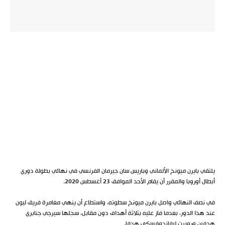
يلتقي بايرن ميونخ الألماني وباريس سان جيرمان الفرنسي في نهائي بطولة دوري
أبطال أوروبا والمقرر أن يقام الأحد الموافق 23 أغسطس 2020.
في نصف النهائي واصل بايرن ميونخ سطوته، واستطاع أن ينهي مغامرة فريق ليون
عند هذا الدور، بعدما فاز عليه بثلاثة أهداف دون مقابل، سجلها سيرجي جنابري
هدفين وروبرت ليفاندوفسكي هدفا.