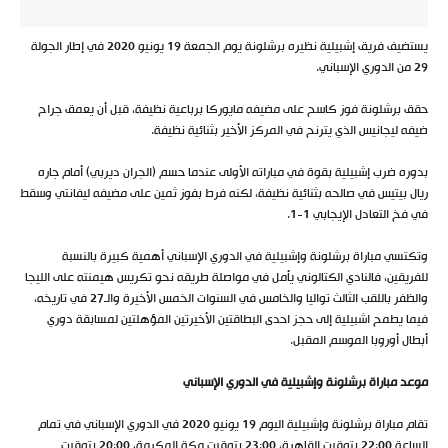
يستضيف فريق إشبيلية نظيره برشلونة يوم الجمعة 19 يونيو 2020 في إطار الجولة
29 من الدوري الإسباني.
حقق برشلونة فوز كاسح على مضيفه مايوركا برباعية نظيفة، قبل أن يعمق جراح
ضيفه ليجانيس الذي يترنح في المركز الأخير بثنائية نظيفة.
بدوره ضرب إشبيلية بقوة في مباراته الأولى عندما حسم (الجران ديربي) أمام جاره
ريال بيتيس في صالحه بثنائية نظيفة، لكنه فرط بفوز ثمين على مضيفه ليفانتي وسقط
في فخ التعادل الإيجابي 1-1.
وتكتسي مباراة برشلونة وإشبيلية في الدوري الإسباني أهمية كبيرة بالنسبة
للفريقين، فالنادي الكتالوني يأمل في مواصلة طريقه نحو تكريس هيمنته على الليجا
والظفر باللقب الثالث تواليا والخامس في السنوات الخمس الأخيرة والـ27 في تاريخه،
فيما يطمح اشبيلية إلى حجز احدى البطاقتين الأخيرتين المؤهلتين لمسابقة دوري
أبطال أوروبا الموسم المقبل.
موعد مباراة برشلونة وإشبيلية في الدوري الإسباني
تقام مباراة برشلونة وإشبيلية اليوم 19 يونيو 2020 في الدوري الإسباني في تمام
الساعة 22:00 بتوقيت القاهرة، 23:00 بتوقيت مكة المكرمة، 20:00 بتوقيت