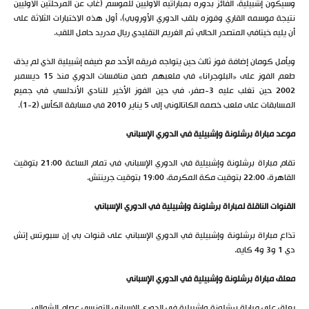
وسيكون إشبيلية، الفائز بدوره بمباراتيه الأوليين للموسم (غاب عن المرحلتين الأوليين
نتيجة موسمه القاري وفوزه بلقب الدوري الأوروبي)، أول هذه الاختبارات الثلاثة على
أن يليه خيتافي المتصدر الحالي ثم الغريم التقليدي ريال مدريد حامل اللقب.
ويأمل كومان إضافة فوز ثالث حين يتواجه فريقه الأحد مع ضيفه إشبيلية الذي لم يذق
طعم الفوز على «البلوجرانا» في ملعبهم ضمن منافسات الدوري منذ 15 ديسمبر
2002 حين تغلب عليه 3-صفر، في حين الفوز الأخير للنادي الأندلسي في جميع
المسابقات على ملعب خصمه الكاتالوني إلى 5 يناير 2010 في مسابقة الكأس (2-1).
موعد مباراة برشلونة وإشبيلية في الدوري الإسباني
تقام مباراة برشلونة وإشبيلية في الدوري الإسباني في تمام الساعة 21:00 بتوقيت
القاهرة، 22:00 بتوقيت مكة المكرمة، 19:00 بتوقيت جرينتش.
القنوات الناقلة لمباراة برشلونة وإشبيلية في الدوري الإسباني
تذاع مباراة برشلونة وإشبيلية في الدوري الإسباني على قنوات بي إن سبورتس إتش
دي 1 و3 و4 كايه.
معلق مباراة برشلونة وإشبيلية في الدوري الإسباني
يعلق على مباراة برشلونة وإشبيلية في الدوري الإسباني التونسي عصام الشوالي.