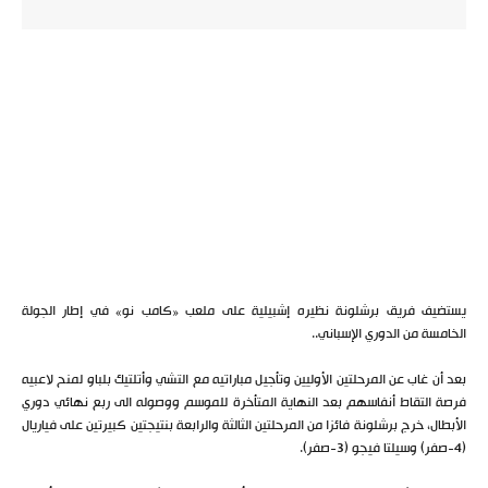
يستضيف فريق برشلونة نظيره إشبيلية على ملعب «كامب نو» في إطار الجولة
الخامسة من الدوري الإسباني..
بعد أن غاب عن المرحلتين الأوليين وتأجيل مباراتيه مع التشي وأتلتيك بلباو لمنح لاعبيه
فرصة التقاط أنفاسهم بعد النهاية المتأخرة للموسم ووصوله الى ربع نهائي دوري
الأبطال، خرج برشلونة فائزا من المرحلتين الثالثة والرابعة بنتيجتين كبيرتين على فياريال
(4-صفر) وسيلتا فيجو (3-صفر).