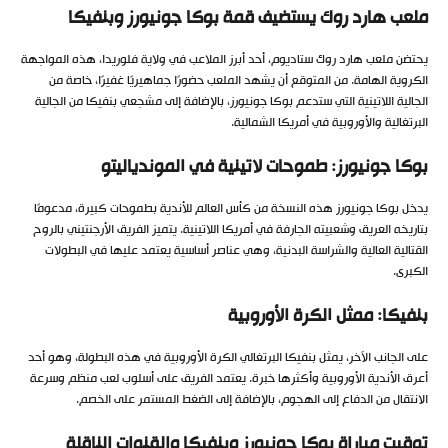
ملعب هارد روك يستضيف قمة بوكا جونيورز وبنفيكا
يحتضن ملعب هارد روك ستاديوم، أحد أبرز الملاعب في ولاية فلوريدا، هذه المواجهة
الكروية الهامة. من المتوقع أن يشهد الملعب حضورًا جماهيريًا غفيرًا، خاصة من
الجالية اللاتينية التي ستدعم بوكا جونيورز، بالإضافة إلى مشجعي بنفيكا من الجالية
البرتغالية والأوروبية في أمريكا الشمالية.
بوكا جونيورز: طموحات لاتينية في الموندياليتو
يدخل بوكا جونيورز هذه النسخة من كأس العالم للأندية بطموحات كبيرة، مدعومًا
بتاريخه العريق وشعبيته الجارفة في أمريكا اللاتينية. يتميز الفريق الأرجنتيني بالروح
القتالية العالية والشراسة البدنية، وهي عناصر أساسية يعتمد عليها في البطولات
الكبرى.
بنفيكا: ممثل الكرة الأوروبية
على الجانب الآخر، يمثل بنفيكا البرتغالي الكرة الأوروبية في هذه البطولة، وهو أحد
أعرق الأندية الأوروبية وأكثرها خبرة. يعتمد الفريق على أسلوب لعب منظم وسرعة
الانتقال من الدفاع إلى الهجوم، بالإضافة إلى الضغط المستمر على الخصم.
توقيت مباراة بوكا جونيورز وبنفيكا والقنوات الناقلة