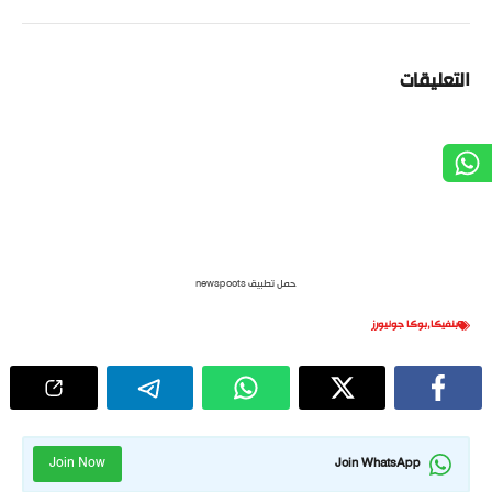
التعليقات
حمل تطبيق newspoots
بنفيكا
,
بوكا جونيورز
Join Now
Join WhatsApp