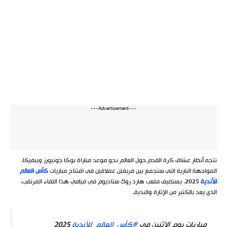
---Advertisement---
تتجه أنظار عشاق كرة القدم حول العالم نحو موعد مباراة بوكا جونيورز وبنفيكا،
المواجهة النارية التي ستجمع بين فريقيْن عملاقيْن في افتتاح مباريات
كأس العالم
للأندية
2025. يستضيف ملعب هارد روك ستاديوم في ميامي هذا اللقاء المرتقب،
الذي يعد بالكثير من الإثارة والندية.
مباريات يوم الإثنين في
#كأس_العالم_للأندية
2025