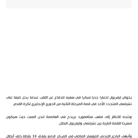
يخوض ليفربول اختبارا جديا مبكرا في سعيه للدفاع عن اللقب عندما يحل ضيفا على
تشيلسي المتجدد الأحد في قمة المرحلة الثانية من الدوري الإنجليزي لكرة القدم.
وتتجه الانظار إلى ملعب ستامفورد بريدج في العاصمة لندن السبت حيث سيكون
مسرحا للقمة النارية بين تشيلسي وليفربول البطل.
وأنهى النادي اللندني الموسم الماضي في المركز الرابع بفارق 33 نقطة خلف أبطال