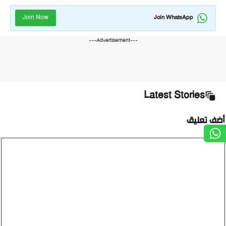
Join Now
Join WhatsApp
---Advertisement---
Latest Stories
ضف تعليق
ليق