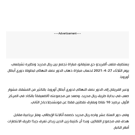
---Advertisement---
يستضيف ملعب ألفريدو دي ستيفانو، مباراة تجمع بين ريال مدريد ونظيره تشيلسي،
يوم الثلاثاء 27-4-2021 لحساب مباراة ذهاب الدور نصف النهائي لبطولة دوري أبطال
أوروبا.
وعبر الفريقان إلى الدور نصف النهائي لدوري أبطال أوروبا، بالكثير من المشقة، مشوار
صعب في بداية طريق ريال مدريد، وصعد من مجموعته (الضعيفة) بالكاد في المركز
الأول، برصيد 10 نقاط وبفارق نقطتين فقط عن مونشنجلادباخ الثاني.
وفي دور الستة عشر واجه ريال مدريد خصمه أتالانتا الإيطالي، وفاز برباعية مقابل
هدف في مجموع اللقائين، وبدا أن كتيبة زين الدين زيدان تعرف جيدًا طريق الانتصارات
أمام الكبار.