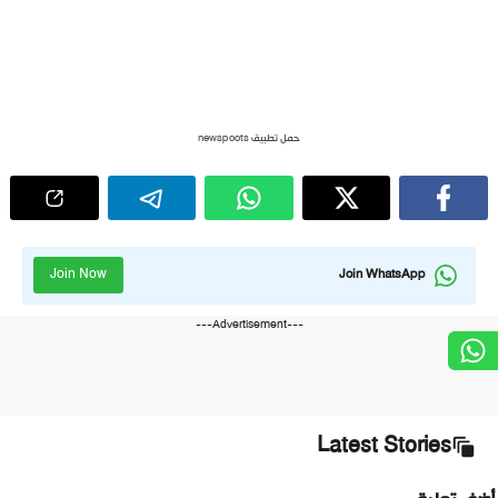
حمل تطبيق newspoots
Join Now
Join WhatsApp
---Advertisement---
Latest Stories