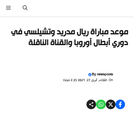
نتقل
القا
لى
لمحتوى
موعد مباراة ريال مدريد وتشيلسي في
دوري أبطال أوروبا والقناة الناقلة
By
newspoots
On: الثلاثاء, أبريل 27, 2021 2:35 صباحًا