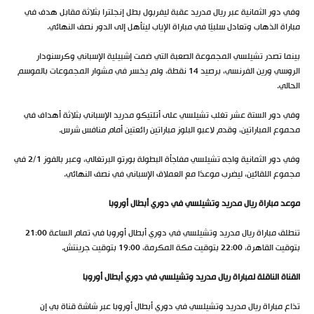
وفي دور الثمانية عبر ريال مدريد عقبة ليفربول بطل إنجلترا بثلاثة مقابل هدف في
مباراة الذهاب وتعادل سلبيًا في مباراة الإياب ليتأهل إلى الدور نصف النهائي.
بينما تصدر تشيلسي المجموعة الصعبة التي ضمت إشبيلية الإسباني وكرسنودار
الروسي ورين الفرنسي، برصيد 14 نقطة، ولم يخسر في مشوار المجموعات بالموسم
الحالي.
وفي دور الستة عشر تغلب تشيلسي على أتلتيكو مدريد الإسباني بثلاثة أهداف في
محموع المباراتين، وقدم لاعبو البلوز مباراتين رائعتين أمام منافس شرس.
وفي دور الثمانية واجه تشيلسي مفاجأة البطولة بورتو البرتغالي، وعبر بالفوز 2/1 في
مجموع اللقائين، ليضرب موعدًا مع العملاق الإسباني في نصف النهائي.
موعد مباراة ريال مدريد وتشيلسي في دوري أبطال أوروبا
تنطلق مباراة ريال مدريد وتشيلسي في دوري أبطال أوروبا في تمام الساعة 21:00
بتوقيت القاهرة، 22:00 بتوقيت مكة المكرمة، 19:00 بتوقيت جرينتش.
القناة الناقلة لمباراة ريال مدريد وتشيلسي في دوري أبطال أوروبا
تذاع مباراة ريال مدريد وتشيلسي في دوري أبطال أوروبا عبر شاشة قناة بي إن