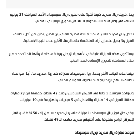
يحل فريق ريال مدريد ضيفا ثقيلا على نظيره ريال سوسيداد الأحد الموافق 21 يونيو
2020، في إطار منافسات الجولة الـ 30 من الدوري الإسباني الممتاز.
يدخل ريال مدريد المباراة تحت قيادة مديره الفني زين الدين زيدان، من أجل تحقيق
الفوز ولا بديل عنه، إن أراد المنافسة حتى الرمق الأخير على الليجا الإسبانية.
وستكون هذه المباراة غاية في الأهمية لزيدان ورفاقه، خاصة وأنها قد تحدد مصير
بطل المسابقة للدوري الإسباني لهذا العام.
بينما على الجانب الآخر يدخل ريال سوسيداد مباراته ضد ريال مدريد من أجل مواصلة
تحقيق النتائج الإيجابية منذ انطلاق الموسم الحالي.
ويتواجد سوسيداد حاليا في المركز السادس برصيد 47 نقطة، جمعها من 29 مباراة
محققا الفوز في 14 مباراة والتعادل في 5 مباريات والهزيمة في 10 مباريات.
وفي حال فوز ريال سوسيداد بالمباراة على ريال مدريد سيصل إلى 50 نقطة، ويقفز
للمركز الرابع متفوقا على أتلتيكو مدريد صاحب الـ 49 نقطة.
موعد مباراة ريال مدريد وريال سوسيداد