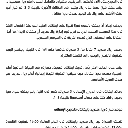
في الدوري حتى الآن، فاستهل المرينجي مشواره بالتعادل السلبي أمام ريال سوسيداد،
بينما حقق فوزًا صعبا على ريال بيتيس في الدقائق الأخيرة بنتيجة 3-2، ثم فوز أخير
بشق الأنفس على ريال بلد الوليد بهدف دون مقابل.
ويرغب زيدان أن يحقق لاعبوه فوزًا كبيرًا على ليفانتي العنيد لمواصلة اكتساب الثقة
في هذا الموسم الصعب، الذي لم تبرم فيه إدارة ريال مدريد أي صفقات لزيدان من أجل
الحفاظ على المستوى الذي قدمه الفريق في الموسم المنصرم.
وحصد ريال مدريد 7 نقاط من 3 مباريات خاضها حتى الآن في الليجا، ويطمع اليوم
لتحقيق الانتصار والوصول إلى النقطة العاشرة.
بينما على الجانب الآخر يأمل فريق ليفانتي تعويض خسارته في الجولة الماضية أمام
إشبيلية بهدف دون مقابل، حيث سيكون تحقيق نتيجة إيجابية أمام ريال مدريد هو
هدف الفريق الأساسي.
وخاض ليفانتي في الدوري الإسباني 3 مباريات، خسر في اثنين ولم يحقق سوى فوز
وحيد، وكان ذلك على حساب أوساسونا بنتيجة 3-1.
موعد مباراة ريال مدريد وليفانتي بالدوري الإسباني
تنطلق المباراة بين ريال مدريد وليفانتي في تمام الساعة 16:00 بتوقيت القاهرة
و17:00 بتوقيت مكة المكرمة، و14:00 بتوقيت جرينيتش.