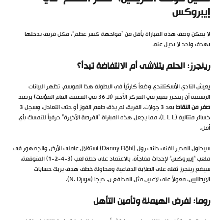
إيبروكس
لا يمكن وصف هذه المباراة بأقل من “مواجهة كسر عظم”، فكل فريق يدخلها
بهدف واحد لا بديل عنه.
رينجرز: الحلم يتلاشى أم الانتفاضة تبدأ؟
يعيش النادي الأسكتلندي وضعاً كارثياً في البطولة هذا الموسم. تظهر البيانات
الرسمية أن رينجرز يقبع في المركز الأخير (الـ 36 في التصنيف العام المؤقت) برصيد
صفر من النقاط
بعد 3 جولات. الفريق لم يذق طعم الفوز أو حتى التعادل، وسجل 3
خسائر متتالية (L L L)، مما يجعل هذه المباراة “الفرصة الأخيرة” حرفياً للتمسك بأي
أمل.
سيحاول المدير الفني داني رول (Danny Röhl) استغلال عاملي الأرض والجمهور في
ملعب “إيبروكس” لإحداث مفاجأة. بالاعتماد على خطة لعب (3-4-2-1) المتوقعة،
سيضع رينجرز ثقله على الصلابة الدفاعية ومحاولة خطف هدف يربك حسابات
الإيطاليين، معولاً على لاعبين مثل المدافع ن. ديجا (N. Djiga).
روما: لفرض الهيمنة وتأمين التأهل