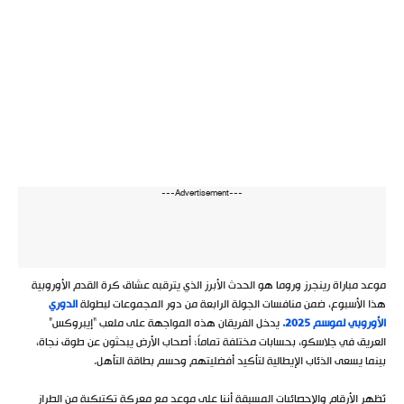
---Advertisement---
موعد مباراة رينجرز وروما هو الحدث الأبرز الذي يترقبه عشاق كرة القدم الأوروبية
هذا الأسبوع، ضمن منافسات الجولة الرابعة من دور المجموعات لبطولة
الدوري
الأوروبي لموسم 2025.
يدخل الفريقان هذه المواجهة على ملعب “إيبروكس”
العريق في جلاسكو، بحسابات مختلفة تماماً؛ أصحاب الأرض يبحثون عن طوق نجاة،
بينما يسعى الذئاب الإيطالية لتأكيد أفضليتهم وحسم بطاقة التأهل.
تُظهر الأرقام والإحصائيات المسبقة أننا على موعد مع معركة تكتيكية من الطراز