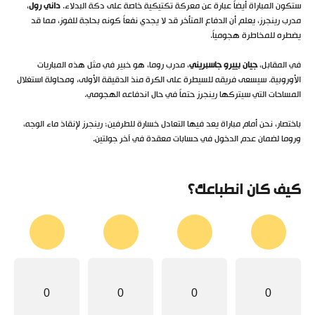
ستكون المباراة أيضاً عبارة عن معركة تكتيكية خاصة على دكة البدلاء.
داني رول
،
مدرب رينجرز، يعلم أن الدفاع المتأخر قد لا يجدي نفعاً كونه بحاجة للفوز، مما قد
يضطره للمخاطرة هجومياً.
في المقابل،
جيان بييرو جاسبريني
، مدرب روما، هو خبير في مثل هذه المباريات
الأوروبية. سيسعى فريقه للسيطرة على الكرة منذ الدقيقة الأولى، ومحاولة استغلال
المساحات التي سيتركها رينجرز حتماً في حال اندفاعه الهجومي.
باختصار، نحن أمام مباراة يعد فيها التعادل خسارة للطرفين؛ رينجرز لإنقاذ ماء الوجه،
وروما لضمان عدم الدخول في حسابات معقدة في آخر جولتين.
كيف كان انطباعك؟
0
0
0
0