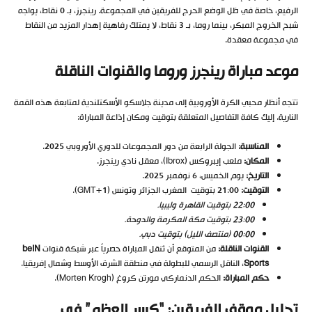
الرفيع، خاصة في ظل الوضع الحرج للفريقين في المجموعة. رينجرز، بـ 0 نقاط، يواجه
شبح الخروج المبكر، بينما روما، بـ 3 نقاط، لا يمتلك رفاهية إهدار المزيد من النقاط
في مجموعة معقدة.
موعد مباراة رينجرز وروما والقنوات الناقلة
تتجه أنظار محبي الكرة الأوروبية إلى مدينة جلاسكو الأسكتلندية لمتابعة هذه القمة
النارية. إليك كافة التفاصيل المتعلقة بتوقيت ومكان إذاعة المباراة:
المناسبة:
الجولة الرابعة من دور المجموعات للدوري الأوروبي 2025.
المكان:
ملعب إيبروكس (Ibrox)، معقل نادي رينجرز.
التاريخ:
يوم الخميس، 6 نوفمبر 2025.
التوقيت:
21:00 بتوقيت المغرب الجزائر وتونس (GMT+1).
22:00 بتوقيت القاهرة وليبيا.
23:00 بتوقيت مكة المكرمة والدوحة.
00:00 (منتصف الليل) بتوقيت دبي.
القنوات الناقلة:
من المتوقع أن تُنقل المباراة حصرياً عبر شبكة قنوات
beIN
Sports
، الناقل الرسمي للبطولة في منطقة الشرق الأوسط وشمال إفريقيا.
حكم المباراة:
الحكم الدنماركي مورتن كروغ (Morten Krogh).
تحليل موقف الفريقين: “كسر العظم” في