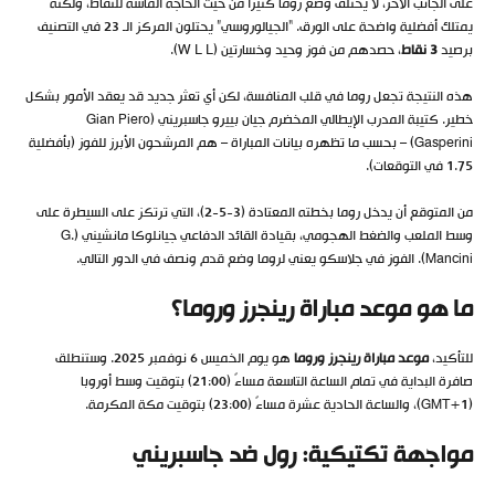
على الجانب الآخر، لا يختلف وضع روما كثيراً من حيث الحاجة الماسة للنقاط، ولكنه
يمتلك أفضلية واضحة على الورق. “الجيالوروسي” يحتلون المركز الـ 23 في التصنيف
برصيد
3 نقاط
، حصدهم من فوز وحيد وخسارتين (W L L).
هذه النتيجة تجعل روما في قلب المنافسة، لكن أي تعثر جديد قد يعقد الأمور بشكل
خطير. كتيبة المدرب الإيطالي المخضرم جيان بييرو جاسبريني (Gian Piero
Gasperini) – بحسب ما تظهره بيانات المباراة – هم المرشحون الأبرز للفوز (بأفضلية
1.75 في التوقعات).
من المتوقع أن يدخل روما بخطته المعتادة (3-5-2)، التي ترتكز على السيطرة على
وسط الملعب والضغط الهجومي، بقيادة القائد الدفاعي جيانلوكا مانشيني (G.
Mancini). الفوز في جلاسكو يعني لروما وضع قدم ونصف في الدور التالي.
ما هو موعد مباراة رينجرز وروما؟
للتأكيد،
موعد مباراة رينجرز وروما
هو يوم الخميس 6 نوفمبر 2025. وستنطلق
صافرة البداية في تمام الساعة التاسعة مساءً (21:00) بتوقيت وسط أوروبا
(GMT+1)، والساعة الحادية عشرة مساءً (23:00) بتوقيت مكة المكرمة.
مواجهة تكتيكية: رول ضد جاسبريني