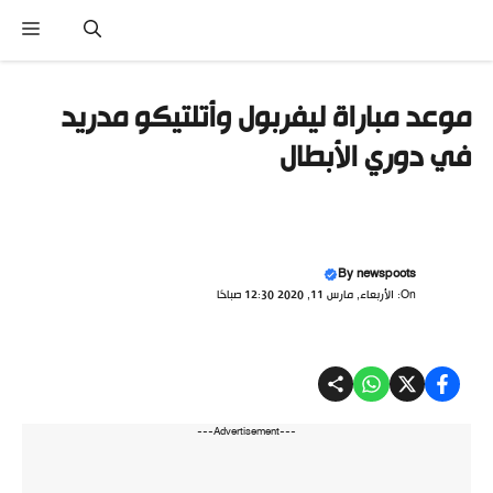
نتقل
القا
لى
لمحتوى
موعد مباراة ليفربول وأتلتيكو مدريد
في دوري الأبطال
By
newspoots
On: الأربعاء, مارس 11, 2020 12:30 صباحًا
---Advertisement---