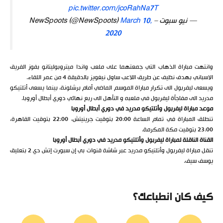
pic.twitter.com/jcoRahNa7T
— نيو سبوت – NewSpoots (@NewSpoots)
March 10,
2020
وانتهت مباراة الذهاب التي جمعتهما على ملعب واندا ميتروبوليتانو بفوز الفريق
الاسباني بهدف نظيف عن طريق اللاعب ساول نيغويز بالدقيقة 4 من عمر اللقاء.
ويسعى ليفربول الى تكرار مباراة الموسم الماضي أمام برشلونة، بينما يسعى أتلتيكو
مدريد الى مفاجأة ليفربول في ملعبه و التأهل الى ربع نهائي دوري أبطال أوروبا.
موعد مباراة ليفربول وأتلتيكو مدريد في دوري أبطال أوروبا
تنطلق المباراة في تمام الساعة 20:00 بتوقيت جرينيتش، 22:00 بتوقيت القاهرة،
23:00 بتوقيت مكة المكرمة.
القناة الناقلة لمباراة ليفربول وأتلتيكو مدريد في دوري أبطال أوروبا
تنقل مباراة ليفربول وأتلتيكو مدريد عبر شاشة قنوات بي إن سبورت إتش دي 2 بتعليق
يوسف سيف.
كيف كان انطباعك؟