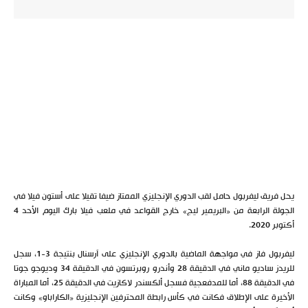
يحل فريق ليفربول حامل لقب الدوري الإنجليزي الممتاز ضيفا تقيلا على أستون فيلا في
الجولة الرابعة من «البريمير ليج» خارج القواعد في ملعب فيلا بارك اليوم الأحد 4
أكتوبر 2020.
ليفربول فاز في مواجهة الماضية بالدوري الإنجليزي على آرسنال بنتيجة 3-1، سجل
للريدز ساديو ماني في الدقيقة 28 وأندرو روبرتسون في الدقيقة 34 وديوجو جوتا
في الدقيقة 88، أما للمدفعجية فسجل ألكسندر لاكازيت في الدقيقة 25، أما المباراة
الأخيرة على الإطلاق فكانت في كأس رابطة المحترفين الإنجليزية «الكاراباو» وكانت