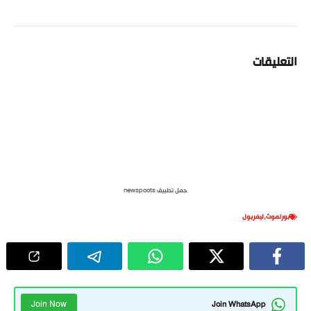
التعليقات
حمل تطبيق newspoots
بورنموث
,
ليفربول
Join Now
Join WhatsApp