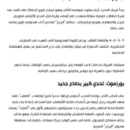
يبدأ فريق المدرب آرني سلوت موسمه الثاني وهو مرشح قوي للحفاظ على لقبه. بعد
فترة انتقالات صيفية نشطة شهدت ضم أسماء وازنة مثل النجم الألماني فلوريان
فيرتز والمهاجم هوجو إيكيتيكي ، يتطلع “الريدز” لتقديم أداء هجومي قوي يعتمد
على خطة
4−2−3−1 والضغط العالي. ورغم القوة الهجومية التي ظهرت في المباريات
التحضيرية، كشفت الخسارة من ميلان والتعادل في درع المجتمع عن بعض الهشاشة
الدفاعية.
سيفتقد الفريق لخدمات لاعب الوسط ريان جرافينبيرش بسبب الإيقاف، بينما تحوم
الشكوك حول جاهزية جو جوميز وكونور برادلي بسبب الإصابة.
بورنموث: تحدي كبير بدفاع جديد
على الجانب الآخر، يواجه المدرب أندوني إيراولا تحدياً كبيراً وصفه بـ “الصعب”. فقد
شهد الفريق رحيل أربعة من أعمدة دفاعه الأساسي، مما استدعى إعادة بناء شبه
كاملة للخط الخلفي بضم لاعبين جدد سيخوضون اختبارهم الأول في “أنفيلد”. يعتمد
بورنموث على أسلوب الضغط المتقدم والشراسة في استعادة الكرة، وهو ما قد
يخلق مشاكل لليفربول، لكنه في نفس الوقت يترك مساحات خلفية قد يستغلها
هجوم “الريدز” السريع.