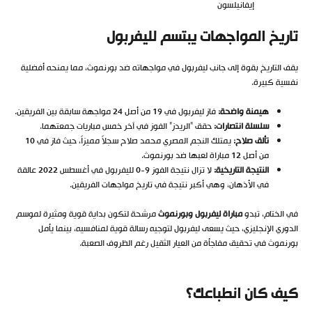
إيفانيلسون
تاريخ المواجهات يبتسم لليفربول
يقف التاريخ بقوة إلى جانب ليفربول في مواجهاته ضد بورنموث، مما يمنحه أفضلية
نفسية كبيرة.
هيمنة واضحة
:
فاز ليفربول في 19 من أصل 24 مواجهة سابقة بين الفريقين.
سلسلة انتصارات
:
حقق “الريدز” الفوز في آخر خمس مباريات جمعتهما.
تألق صلاح
:
يمتلك النجم المصري محمد صلاح سجلاً مميزاً، حيث فاز في 10
من أصل 12 مباراة لعبها ضد بورنموث.
النتيجة التاريخية
:
لا تزال نتيجة الفوز 9-0 لليفربول في أغسطس 2022 عالقة
في الأذهان، وهي أكبر نتيجة في تاريخ مواجهات الفريقين.
في الختام، تبدو
مباراة ليفربول وبورنموث
مرشحة لتكون بداية قوية ومثيرة لموسم
الدوري الإنجليزي، حيث يسعى ليفربول لتوجيه رسالة قوية لمنافسيه، بينما يأمل
بورنموث في تحقيق مفاجأة من العيار الثقيل رغم الظروف الصعبة.
كيف كان انطباعك؟