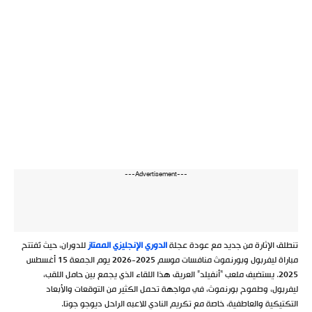
---Advertisement---
تنطلق الإثارة من جديد مع عودة عجلة
الدوري الإنجليزي الممتاز
للدوران، حيث تُفتتح
مباراة ليفربول وبورنموث منافسات موسم 2025-2026 يوم الجمعة 15 أغسطس
2025. يستضيف ملعب “أنفيلد” العريق هذا اللقاء الذي يجمع بين حامل اللقب،
ليفربول، وطموح بورنموث، في مواجهة تحمل الكثير من التوقعات والأبعاد
التكتيكية والعاطفية، خاصة مع تكريم النادي للاعبه الراحل ديوجو جوتا.