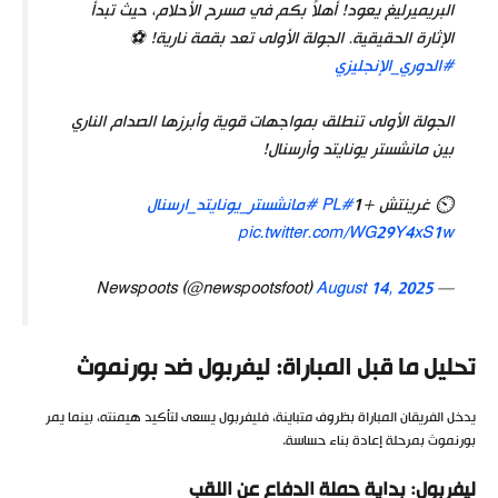
البريميرليغ يعود! أهلاً بكم في مسرح الأحلام، حيث تبدأ
الإثارة الحقيقية. الجولة الأولى تعد بقمة نارية! ⚽
#الدوري_الإنجليزي
الجولة الأولى تنطلق بمواجهات قوية وأبرزها الصدام الناري
بين مانشستر يونايتد وأرسنال!
⏲️ غرينتش +1
#PL
#مانشستر_يونايتد_ارسنال
pic.twitter.com/WG29Y4xS1w
August 14, 2025
— Newspoots (@newspootsfoot)
تحليل ما قبل المباراة: ليفربول ضد بورنموث
يدخل الفريقان المباراة بظروف متباينة، فليفربول يسعى لتأكيد هيمنته، بينما يمر
بورنموث بمرحلة إعادة بناء حساسة.
ليفربول: بداية حملة الدفاع عن اللقب