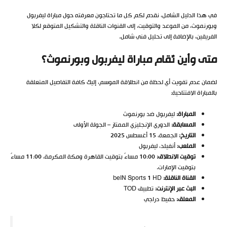
في هذا الدليل الشامل، نقدم لكم كل ما تحتاجون معرفته حول مباراة ليفربول
وبورنموث، من الموعد والتوقيت، إلى القنوات الناقلة والتشكيل المتوقع لكلا
الفريقين، بالإضافة إلى تحليل فني شامل.
متى وأين تُقام مباراة ليفربول وبورنموث؟
لضمان عدم تفويت أي لحظة من انطلاقة الموسم، إليك كافة التفاصيل المتعلقة
بالمباراة الافتتاحية:
المباراة
:
ليفربول ضد بورنموث
المسابقة
:
الدوري الإنجليزي الممتاز – الجولة الأولى
التاريخ
:
الجمعة، 15 أغسطس 2025
الملعب
:
أنفيلد، ليفربول
توقيت الانطلاق
:
10:00 مساءً بتوقيت القاهرة ومكة المكرمة، 11:00 مساءً
بتوقيت الإمارات.
القناة الناقلة
:
beIN Sports 1 HD
البث عبر الإنترنت
:
تطبيق TOD
المعلق
:
حفيظ دراجي