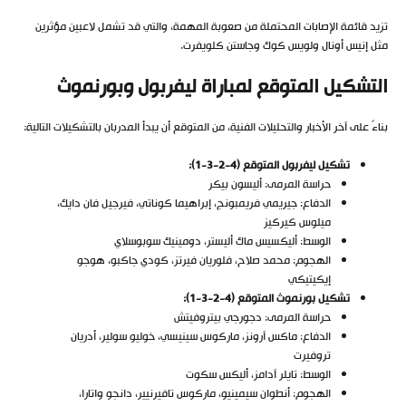
تزيد قائمة الإصابات المحتملة من صعوبة المهمة، والتي قد تشمل لاعبين مؤثرين
مثل إنيس أونال ولويس كوك وجاستن كلويفرت.
التشكيل المتوقع لمباراة ليفربول وبورنموث
بناءً على آخر الأخبار والتحليلات الفنية، من المتوقع أن يبدأ المدربان بالتشكيلات التالية:
تشكيل ليفربول المتوقع (4-2-3-1
):
حراسة المرمى: أليسون بيكر
الدفاع: جيريمي فريمبونج، إبراهيما كوناتي، فيرجيل فان دايك،
ميلوس كيركيز
الوسط: أليكسيس ماك أليستر، دومينيك سوبوسلاي
الهجوم: محمد صلاح، فلوريان فيرتز، كودي جاكبو، هوجو
إيكيتيكي
تشكيل بورنموث المتوقع (4-2-3-1
):
حراسة المرمى: دجورجي بيتروفيتش
الدفاع: ماكس آرونز، ماركوس سينيسي، خوليو سولير، أدريان
تروفيرت
الوسط: تايلر آدامز، أليكس سكوت
الهجوم: أنطوان سيمينيو، ماركوس تافيرنيير، دانجو واتارا،