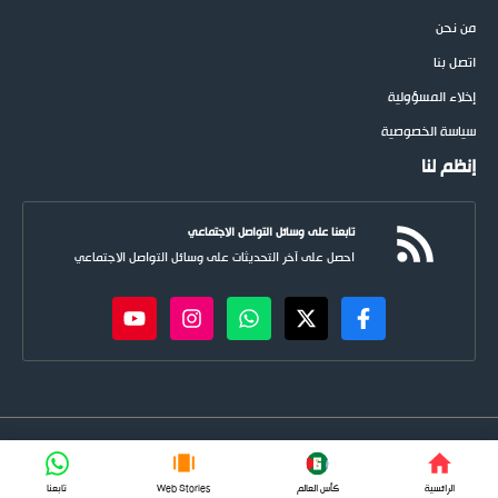
من نحن
اتصل بنا
إخلاء المسؤولية
سياسة الخصوصية
إنظم لنا
تابعنا على وسائل التواصل الاجتماعي
احصل على آخر التحديثات على وسائل التواصل الاجتماعي
newspoots.com • جميع الحقوق © محفوظة لموقع
نيوسبوت
FIFA
الرائسية
كأس العالم
Web Stories
تابعنا