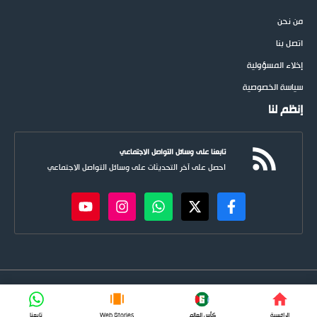
من نحن
اتصل بنا
إخلاء المسؤولية
سياسة الخصوصية
إنظم لنا
تابعنا على وسائل التواصل الاجتماعي
احصل على آخر التحديثات على وسائل التواصل الاجتماعي
newspoots.com • جميع الحقوق © محفوظة لموقع
نيوسبوت
FIFA
الرائسية
كأس العالم
Web Stories
تابعنا