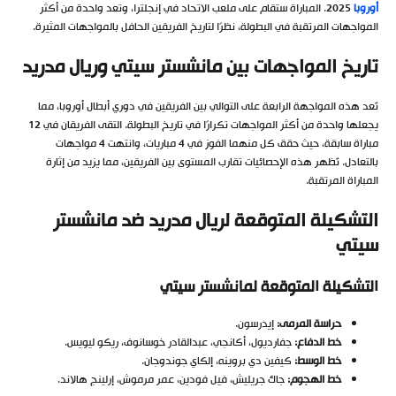
أوروبا
2025. المباراة ستقام على ملعب الاتحاد في إنجلترا، وتعد واحدة من أكثر
المواجهات المرتقبة في البطولة، نظرًا لتاريخ الفريقين الحافل بالمواجهات المثيرة.
تاريخ المواجهات بين مانشستر سيتي وريال مدريد
تُعد هذه المواجهة الرابعة على التوالي بين الفريقين في دوري أبطال أوروبا، مما
يجعلها واحدة من أكثر المواجهات تكرارًا في تاريخ البطولة. التقى الفريقان في 12
مباراة سابقة، حيث حقق كل منهما الفوز في 4 مباريات، وانتهت 4 مواجهات
بالتعادل. تُظهر هذه الإحصائيات تقارب المستوى بين الفريقين، مما يزيد من إثارة
المباراة المرتقبة.
التشكيلة المتوقعة لريال مدريد ضد مانشستر
سيتي
التشكيلة المتوقعة لمانشستر سيتي
حراسة المرمى:
إيدرسون.
خط الدفاع:
جفارديول، أكانجي، عبدالقادر خوسانوف، ريكو ليويس.
خط الوسط:
كيفين دي بروينه، إلكاي جوندوجان.
خط الهجوم:
جاك جريليش، فيل فودين، عمر مرموش، إرلينج هالاند.