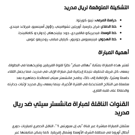
التشكيلة المتوقعة لريال مدريد
حراسة المرمى:
تيبو كورتوا.
خط الدفاع:
فران جارسيا، أوريلين تشواميني، راؤول أسينسيو، فيرلاند ميندي.
خط الوسط:
فيديريكو فالفيردي، جود بيلينجهام، إدواردو كامافينجا.
خط الهجوم:
فينيسيوس جونيور، كيليان مبابي، رودريغو غوس.
أهمية المباراة
تُعتبر هذه المباراة بمثابة “نهائي مبكر” نظرًا لقوة الفريقين وتاريخهما في البطولة.
يسعى كل فريق لتحقيق نتيجة إيجابية قبل مباراة الإياب في مدريد، مما يجعل اللقاء
حاسمًا ومثيرًا. بالإضافة إلى ذلك، يطمح مانشستر سيتي لمصالحة جماهيره بعد
سلسلة من النتائج المتذبذبة في الفترة الأخيرة، بينما يسعى ريال مدريد لإثبات جدارته
والحفاظ على لقبه القاري.
القنوات الناقلة لمباراة مانشستر سيتي ضد ريال
مدريد
ستُنقل المباراة مباشرة عبر قناة “بي إن سبورتس 1″، الناقل الحصري لمباريات دوري
أبطال أوروبا في منطقة الشرق الأوسط وشمال إفريقيا. كما يمكن متابعتها عبر