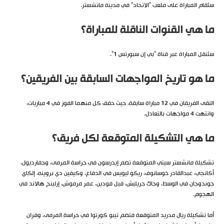
ستُقام المباراة على ملعب “الاتحاد” في مدينة مانشستر.
ما هي القنوات الناقلة للمباراة؟
ستُنقل المباراة عبر قناة “بي إن سبورتس 1”.
ما هو تاريخ المواجهات السابقة بين الفريقين؟
التقى الفريقان في 12 مباراة سابقة، حيث حقق كل منهما الفوز في 4 مباريات،
وانتهت 4 مواجهات بالتعادل.
ما هي التشكيلة المتوقعة لكل فريق؟
تشكيلة مانشستر سيتي المتوقعة تضم إيدرسون في حراسة المرمى، وجفارديول،
أكانجي، عبدالقادر خوسانوف، ريكو ليويس في الدفاع، وكيفين دي بروينه، إلكاي
جوندوجان في الوسط، وجاك جريليش، فيل فودين، عمر مرموش، إرلينج هالاند في
الهجوم.
أما تشكيلة ريال مدريد المتوقعة فتضم تيبو كورتوا في حراسة المرمى، وفران