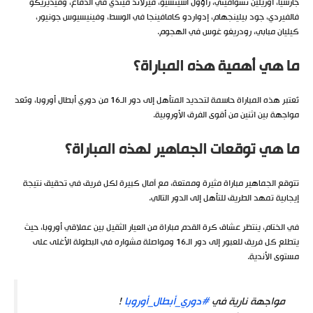
جارسيا، أوريلين تشواميني، راؤول أسينسيو، فيرلاند ميندي في الدفاع، وفيديريكو
فالفيردي، جود بيلينجهام، إدواردو كامافينجا في الوسط، وفينيسيوس جونيور،
كيليان مبابي، رودريغو غوس في الهجوم.
ما هي أهمية هذه المباراة؟
تُعتبر هذه المباراة حاسمة لتحديد المتأهل إلى دور الـ16 من دوري أبطال أوروبا، وتُعد
مواجهة بين اثنين من أقوى الفرق الأوروبية.
ما هي توقعات الجماهير لهذه المباراة؟
تتوقع الجماهير مباراة مثيرة وممتعة، مع آمال كبيرة لكل فريق في تحقيق نتيجة
إيجابية تمهد الطريق للتأهل إلى الدور التالي.
في الختام، ينتظر عشاق كرة القدم مباراة من العيار الثقيل بين عملاقي أوروبا، حيث
يتطلع كل فريق للعبور إلى دور الـ16 ومواصلة مشواره في البطولة الأغلى على
مستوى الأندية.
مواجهة نارية في
#دوري_أبطال_أوروبا
!