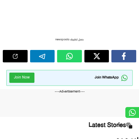
حمل تطبيق newspoots
Join Now
Join WhatsApp
---Advertisement---
Latest Stories