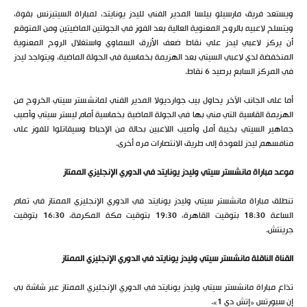
ويستعد فريق مارسيلو بيلسا المدير الفني لليدز يونايتد، لمباراة السيتيزنس بقوة،
ويتسلح لاعبيه بالروح المعنوية العالية بعد الفوز في الجولتين الماضيتين ومن المتوقع
أن يركز لاعبي ليدز علي نقاط ضعف الأزرق السماوي واستغلال الروح المعنوية
المنخفضة لدي لاعبي السيتي بعد الهزيمة بخماسية في الجولة الماضية، ويتواجد ليدز
في المركز السابع برصيد 6 نقاط.
أما على الجانب الآخر يحاول بيب جوارديولا المدير الفني لمانشستر سيتي الخروج من
الهزيمة القاسية التي مني بها في الجولة الماضية بخماسية أمام ليستر سيتي وأصيب
جماهير السيتي بخيبة أمل وأصيب اللاعبين بحالة من الإحباط وسيقاتلوا للفوز على
منافسهم ليدز للعودة إلى طريق الانتصارات مره أخرى.
موعد مباراة مانشستر سيتي وليدز يونايتد في الدوري الإنجليزي الممتاز
تنطلق مباراة مانشستر سيتي وليدز يونايتد في الدوري الإنجليزي الممتاز في تمام
الساعة 18:30 بتوقيت القاهرة، 19:30 بتوقيت مكة المكرمة، 16:30 بتوقيت
جرينتش.
القناة الناقلة مانشستر سيتي وليدز يونايتد في الدوري الإنجليزي الممتاز
تذاع مباراة مانشستر سيتي وليدز يونايتد في الدوري الإنجليزي الممتاز عبر شاشة بي
إن سبورتس «إتش دي 1».