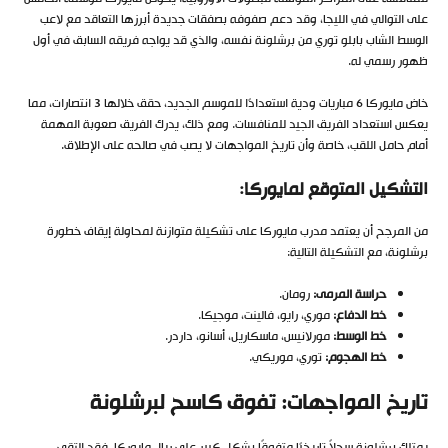
على التوالي في الليجا، وقد دعم صفوفه بصفقات جديدة أبرزها التعاقد مع لاعب
الوسط الشاب بابلو توري من برشلونة نفسه، والذي قد يواجه فريقه السابق في أول
ظهور رسمي له.
خاض مايوركا 6 مباريات ودية استعدادًا للموسم الجديد، حقق خلالها 3 انتصارات، مما
يعكس استعداد الفريق الجيد للمنافسات. ومع ذلك، يدرك الفريق صعوبة المهمة
أمام حامل اللقب، خاصة وأن تاريخ المواجهات لا يصب في صالحه على الإطلاق.
التشكيل المتوقع لمايوركا:
من المرجح أن يعتمد مدرب مايوركا على تشكيلة متوازنة لمحاولة إيقاف خطورة
برشلونة، مع التشكيلة التالية:
حراسة المرمى:
رومان.
خط الدفاع:
موري، رايو، فالينت، موجيكا.
خط الوسط:
مورلانيس، ماسكاريل، أسانو، داردر.
خط الهجوم:
توري، موريكي.
تاريخ المواجهات: تفوق كاسح لبرشلونة