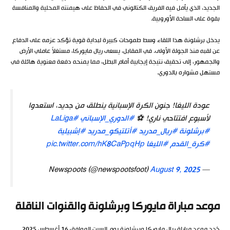
الجديد، الذي يأمل فيه الفريق الكتالوني في الحفاظ على هيمنته المحلية والمنافسة
بقوة على الساحة الأوروبية.
يدخل برشلونة هذا اللقاء وسط طموحات كبيرة لبداية قوية تؤكد عزمه على الدفاع
عن لقبه منذ الجولة الأولى. في المقابل، يسعى ريال مايوركا، مستغلاً عاملي الأرض
والجمهور، إلى تحقيق نتيجة إيجابية أمام البطل، مما يمنحه دفعة معنوية هائلة في
مستهل مشواره بالدوري.
عودة الليغا! جنون الكرة الإسبانية ينطلق من جديد، استعدوا
لأسبوع افتتاحي ناري! ⚽
#الدوري_الإسباني
#LaLiga
#برشلونة
#ريال_مدريد
#أتلتيكو_مدريد
#إشبيلية
#كرة_القدم
#الليغا
pic.twitter.com/hK8CaPpqHp
August 9, 2025
— Newspoots (@newspootsfoot)
موعد مباراة مايوركا وبرشلونة والقنوات الناقلة
حُدد موعد مباراة ريال مايوركا وبرشلونة يوم السبت الموافق 16 أغسطس 2025.