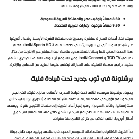
وستنطلق صافرة بداية اللقاء في الأوقات التالية:
8:30 مساءً بتوقيت مصر والمملكة العربية السعودية.
9:30 مساءً بتوقيت الإمارات العربية المتحدة.
سيتم نقل أحداث المباراة مباشرة وحصريًا في منطقة الشرق الأوسط وشمال أفريقيا
عبر شبكة قنوات “بي إن سبورتس”، التي خصصت قناة
beIN Sports HD 2
لتغطية
هذا الحدث الهام. كما يمكن للمشاهدين متابعة البث المباشر عبر الإنترنت من خلال
تطبيقي
TOD TV
و
beIN Connect
. ومن المتوقع أن يتولى المعلق الجزائري الشهير
حفيظ دراجي مهمة التعليق على المباراة، ليضفي عليها المزيد من الحماس والإثارة.
برشلونة في ثوب جديد تحت قيادة فليك
يخوض برشلونة موسمه الثاني تحت قيادة المدرب الألماني هانزي فليك، الذي نجح
في موسمه الأول في قيادة الفريق لتحقيق الثلاثية المحلية (الدوري الإسباني، كأس
ملك إسبانيا، وكأس السوبر)، وهو إنجاز أعاد الفريق إلى منصات التتويج بقوة. ويهدف
فليك إلى البناء على هذا النجاح، مع التركيز بشكل خاص على المنافسة في دوري
أبطال أوروبا، اللقب الغائب عن خزائن النادي منذ سنوات.
بدأ الفريق الكتالوني استعداداته للموسم الجديد في منتصف يوليو، حيث خاض جولة
تحضيرية ناجحة في آسيا شملت مباريات ودية في اليابان وكوريا الجنوبية. واختتم