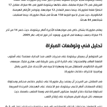
يمتلك برشلونة سجلاً تاريخيًا متفوقًا بشكل كبير على ريال مايوركا. فقد التقى
الفريقان في 75 مباراة سابقة، حقق خلالها برشلونة الفوز في 46 مباراة، مقابل 17
انتصارًا فقط لمايوركا، بينما حسم التعادل 12 مواجهة. وتوضح الأرقام الهيمنة
الكتالونية، حيث سجل لاعبو البارسا 158 هدفًا في شباك مايوركا، بينما استقبلت
شباكهم 84 هدفًا.
يعاني مايوركا بشكل خاص في مواجهاته الأخيرة أمام برشلونة، حيث خسر 14 من آخر
15 مباراة جمعت بينهما في الدوري، ويعود آخر فوز له إلى عام 2009.
تحليل فني وتوقعات المباراة
من المتوقع أن يسيطر برشلونة على مجريات اللعب منذ البداية، معتمدًا على أسلوب
الضغط العالي والاستحواذ على الكرة الذي يميز طريقة لعب هانزي فليك. سيسعى
الفريق الكتالوني لاستغلال سرعة ومهارة لاعبيه في الأجنحة، مثل لامين يامال
ورافينيا، لاختراق دفاعات مايوركا.
في المقابل، من المرجح أن يعتمد ريال مايوركا على تنظيم دفاعي محكم ومحاولة
إغلاق المساحات أمام لاعبي برشلونة، مع الاعتماد على الهجمات المرتدة السريعة
لمحاولة مباغتة دفاع البارسا. ستكون المعركة في وسط الملعب حاسمة، حيث
سيسعى كل فريق لفرض سيطرته على إيقاع اللعب.
تشير التوقعات وتحليلات الذكاء الاصطناعي إلى فوز برشلونة بنتيجة قد تصل إلى 3-0،