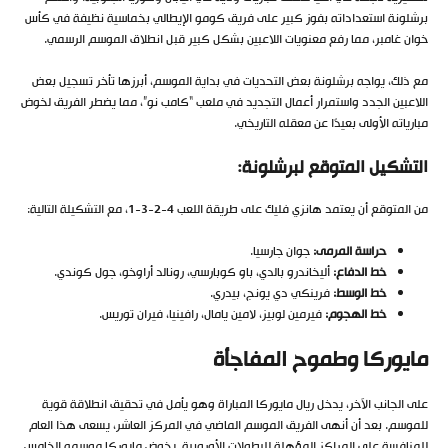
برشلونة استعداداته بفوز كبير على فريق كومو الإيطالي بخماسية نظيفة في كأس
خوان غامبر، مما رفع معنويات اللاعبين بشكل كبير قبل انطلاق الموسم الرسمي.
مع ذلك، يواجه برشلونة بعض التحديات في بداية الموسم، أبرزها تأخر تسجيل بعض
اللاعبين الجدد واستمرار أعمال التجديد في ملعب “كامب نو”، مما يضطر الفريق لخوض
مبارياته الأولى بعيدًا عن معقله التاريخي.
التشكيل المتوقع لبرشلونة:
من المتوقع أن يعتمد هانزي فليك على طريقة اللعب 4-2-3-1، مع التشكيلة التالية:
حراسة المرمى:
جوان جارسيا.
خط الدفاع:
أليخاندرو بالدي، باو كوبارسي، رونالد أراوخو، جول كوندي.
خط الوسط:
فرينكي دي يونج، بيدري.
خط الهجوم:
فيرمين لوبيز، لامين يامال، رافينيا، فيران توريس.
مايوركا وطموح المفاجأة
على الجانب الآخر، يدخل ريال مايوركا المباراة وهو يأمل في تحقيق انطلاقة قوية
للموسم. بعد أن أنهى الفريق الموسم الماضي في المركز العاشر، يسعى هذا العام
للمنافسة على المراكز المؤهلة للبطولات الأوروبية. يخوض مايوركا موسمه الخامس