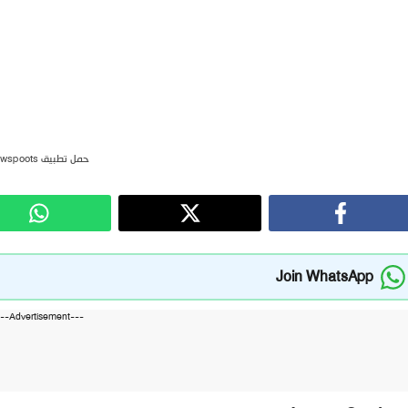
حمل تطبيق newspoots
Join WhatsApp
---Advertisement---