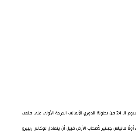
يحل فريق بايرن ميونيخ ضيفا على هوفنهايم اليوم السبت 29 فبراير في الأسبوع الـ 24 من بطولة الدوري الألماني الدرجة الأولى على ملعب
ا ماثياس جينتير لأصحاب الأرض قبيل أن يتعادل لوكاس ريبيرو