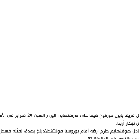
ن نيكار أرينا.
دل هوفنهايم خارج أرضه أمام بوروسيا مونشنجلادباخ بهدف لمثله فسجل أولً