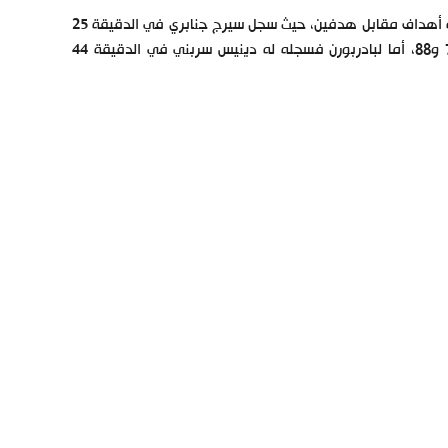
أما بالنسبة لبايرن ميونيخ ففاز في المباراة الأخيرة بالدوري على بادربورن بثلاثة أهداف مقابل هدفين، حيث سجل سيرج جنابري في الدقيقة 25
إلى جانب هدفين من البولندي الرائع روبرت ليفاندوفسكي في الدقيقتين 70 و88، أما لبادربورن فسجله له دينيس سربني في الدقيقة 44