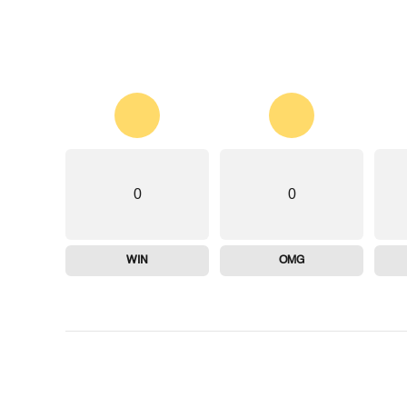
0
0
WIN
OMG