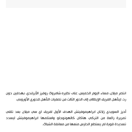
انتصر ميلان، مساء اليوم الخميس، على نظيره شامروك روفرز الأيرلندي، بهدفين دون
رد، ليتأهل الفريق الإيطالي إلى الدور الثالث من تصفيات التأهل للدوري الأوروبي.
أحرز السويدي زلاتان ابراهيموفيتش الهدف الأول لفريق اي سي ميلان بعد تلقي
تمريرة رائعة من التركي هاكان كالهونوجلو واستلمها ابراهيموفيتش ليسدد
تسديدة قوية لم يستطع الحارس منعها من معانقة الشباك.