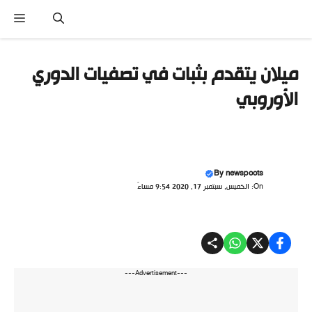
تقل
القائ
ى
محتوى
ميلان يتقدم بثبات في تصفيات الدوري
الأوروبي
By
newspoots
On: الخميس, سبتمبر 17, 2020 9:54 مساءً
---Advertisement---