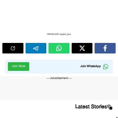
حمل تطبيق newspoots
Join Now
Join WhatsApp
---Advertisement---
Latest Stories