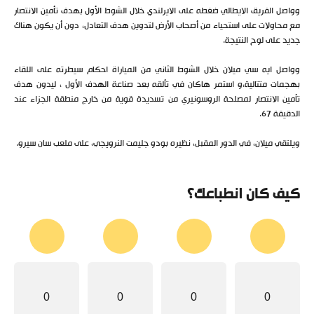
وواصل الفريق الايطالي ضغطه على الايرلندي خلال الشوط الأول بهدف تأمين الانتصار
مع محاولات على استحياء من أصحاب الأرض لتدوين هدف التعادل، دون أن يكون هناك
جديد على لوح النتيجة.
وواصل ايه سي ميلان خلال الشوط الثاني من المياراة احكام سيطرته على اللقاء
بهجمات متتالية،و استمر هاكان في تألقه بعد صناعة الهدف الأول ، ليدون هدف
تأمين الانتصار لمصلحة الروسونيري من تسديدة قوية من خارج منطقة الجزاء عند
الدقيقة 67.
ويلتقي ميلان، في الدور المقبل، نظيره بودو جليمت النرويجي، على ملعب سان سيرو.
كيف كان انطباعك؟
0
0
0
0