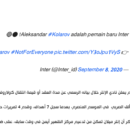
Aleksandar
#Kolarov
adalah pemain baru Inter! ⚫️🔵
arov
#NotForEveryone
pic.twitter.com/Y3oJpu1VyS
👉
September 8, 2020
— Inter (@Inter_id)
 يعلن نادي الإنتر خلال بيانه الرسمي عن مدة العقد أو قيمة انتقال كولاروف 
 الصربي في الموسم المنصرم، بعدما سجل 7 أهداف، وقدم 4 تمريرات حاسمة في 32 مباراة بالدوري الإيطالي.
ر أن إنتر ميلان تمكن من تدعيم مركز الظهير أيمن في وقت سابق، عقب ض