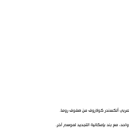
سر الصربي ألكسندر كولاروف من صفوف روما.
حد، مع بند بإمكانية التجديد لموسم آخر.