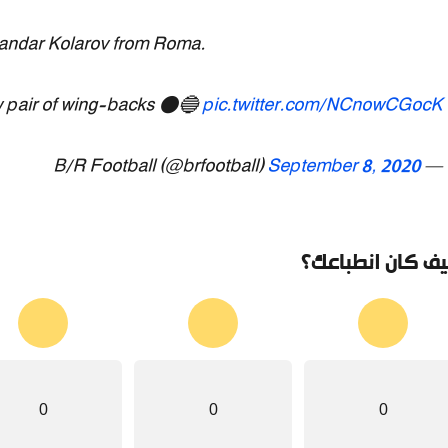
ksandar Kolarov from Roma.
w pair of wing-backs ⚫🔵
pic.twitter.com/NCnowCGocK
September 8, 2020
— B/R Football (@brfootball)
ف كان انطباعك؟
0
0
0