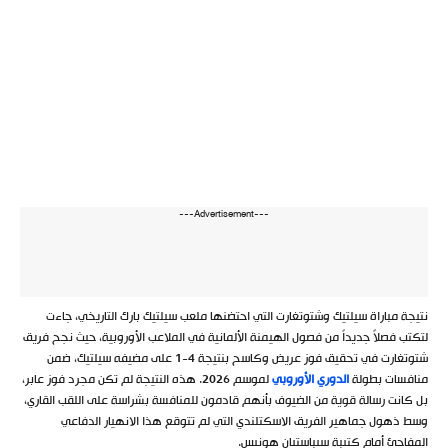
---Advertisement---
نتيجة مباراة سيلتيك وشتوتغارت التي احتضنها ملعب سيلتيك بارك التاريخي، جاءت
لتكتب فصلاً جديداً من فصول الهيمنة الألمانية في الملاعب الأوروبية، حيث نجح فريق
شتوتغارت في تحقيق فوز عريض وكاسح بنتيجة 4-1 على مضيفه سيلتيك، ضمن
منافسات بطولة
الدوري الأوروبي
لموسم 2026. هذه النتيجة لم تكن مجرد فوز عابر،
بل كانت رسالة قوية من الضيوف بأنهم قادمون للمنافسة بشراسة على اللقب القاري،
وسط ذهول جماهير الفريق الاسكتلندي التي لم تتوقع هذا الانهيار الدفاعي
المفاجئ أمام كتيبة سيباستيان هونيس.