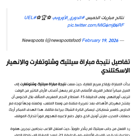
نتائج مباريات الخميس
#الدوري_الأوروبي
⚽🏆⚽
#UEL
pic.twitter.com/MiG6mj06RF
February 19, 2026
— Newspoots (@newspootsfoot)
تفاصيل نتيجة مباراة سيلتيك وشتوتغارت والانهيار
الاسكتلندي
بدأت المباراة بإيقاع سريع للغاية، حيث سعت
نتيجة مباراة سيلتيك وشتوتغارت
إلى
الميل مبكراً لصالح الفريق الألماني الذي لم يمهل أصحاب الأرض الكثير من الوقت
لترتيب أوراقهم. وفي الدقيقة 15، استطاع النجم المغربي المتألق بلال الخنوس أن
يفتتح مهرجان الأهداف بعد تمريرة متقنة من وسط الملعب، وضعته وجهاً لوجه مع
الحارس كاسبر شمايكل، ليسكن الكرة الشباك ببراعة فائقة. هذا الهدف المبكر أربك
حسابات المدرب مارتن أونيل الذي حاول دفع لاعبيه للهجوم فوراً لتدارك الموقف.
رد الفعل من جانب سيلتيك لم يتأخر طويلاً، حيث استغل اللاعب بنجامين نيجرين هفوة
دفاعية نادرة من الفريق الألماني في الدقيقة 21، ليعيد المباراة إلى نقطة الصفر