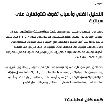
العريض.
التحليل الفني وأسباب تفوق شتوتغارت على
سيلتيك
بالنظر إلى الإحصائيات الفنية التي أفرزتها
نتيجة مباراة سيلتيك وشتوتغارت
، نجد أن
التفوق الألماني كان شاملاً. اعتمد سيباستيان هونيس على خطة 4-2-3-1 التي منحت
فريقه توازناً كبيراً بين الدفاع والهجوم، مع الاعتماد على التحولات السريعة التي
دمرت دفاعات سيلتيك. في المقابل، عانى سيلتيك من غياب التركيز في اللمسة
الأخيرة، وفشل خط دفاعه بقيادة كاميرون كارتر فيكرز في احتواء المهارات الفردية
العالية للاعبي شتوتغارت.
هذا الفوز يضع شتوتغارت في وضعية مريحة للغاية في جدول ترتيب الدوري الأوروبي،
بينما سيتعين على سيلتيك مراجعة حساباته الدفاعية قبل الجولات القادمة. إن
نتيجة
مباراة سيلتيك وشتوتغارت
لم تكن مجرد أرقام على لوحة النتائج، بل كانت درساً في
الفاعلية الهجومية وكيفية استغلال أنصاف الفرص في المحافل الكبرى.
كيف كان انطباعك؟