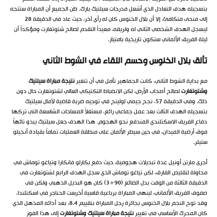
بتسجيله هدف التعادل الذي أشعل مدرجات سيلتيك بارك. ظن الجميع أن المباراة ستتجه
إلى منحى متكافئ، إلا أن بلال الخنوس كان له رأي آخر، حيث عاد في الدقيقة 28
ليسجل الهدف الشخصي الثاني له ولريقه، معيداً التقدم لصالح شتوتغارت ومؤكداً أن
ليلة الفريق الألماني ستكون تاريخية بامتياز.
تألق بلال الخنوس وحسم اللقاء في الشوط الثاني
مع بداية الشوط الثاني، كانت الجماهير تأمل في أن تتغير
نتيجة مباراة سيلتيك
وشتوتغارت
لصالح أصحاب الأرض، لكن الانضباط التكتيكي العالي لشتوتغارت حال دون
ذلك. وفي الدقيقة 57، نجح جيمي لولينج في توجيه ضربة قاضية لآمال سيلتيك
بتسجيله الهدف الثالث بعد عمل جماعي رائع، مستغلاً المساحات الشاسعة التي تركها
دفاع الفريق الاسكتلندي المندفع نحو الهجوم. هذا الهدف جعل سيلتيك يبدو تائهاً
فوق أرضية الميدان، في حين سيطر الألمان على منطقة العمليات تماماً بقيادة أنجيلو
ستيلر.
أجرى مارتن أونيل عدة تبديلات هجومية، حيث دفع بكارلو فانكارا وتياغو توماش في
محاولة لتقليص الفارق، لكن تياغو توماش الذي سجل الهدف الرابع لشتوتغارت في
الدقيقة الثالثة من الوقت بدل الضائع (90+3) كان هو البديل الذهبي ولكن في
صفوف الفريق الألماني، لينهي المباراة برباعية قاسية أخرست الحناجر في اسكتلندا.
وقد توج النجم بلال الخنوس بجائزة رجل المباراة بتقييم 8.4، بعد أدائه المذهل الذي
كان المحرك الأساسي في تغيير
نتيجة مباراة سيلتيك وشتوتغارت
إلى هذا الفوز