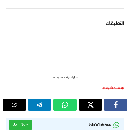
التعليقات
حمل تطبيق newspoots
سيلتيك
,
شتوتغارت
Join Now
Join WhatsApp