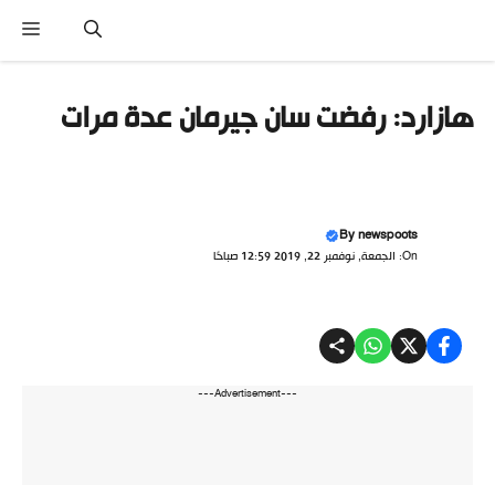
نتقل
القا
لى
لمحتوى
هازارد: رفضت سان جيرمان عدة مرات
By
newspoots
On: الجمعة, نوفمبر 22, 2019 12:59 صباحًا
---Advertisement---