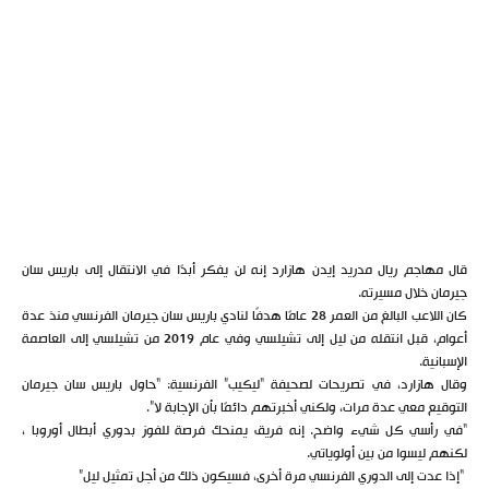
قال مهاجم ريال مدريد إيدن هازارد إنه لن يفكر أبدًا في الانتقال إلى باريس سان
جيرمان خلال مسيرته.
كان اللاعب البالغ من العمر 28 عامًا هدفًا لنادي باريس سان جيرمان الفرنسي منذ عدة
أعوام، قبل انتقله من ليل إلى تشيلسي وفي عام 2019 من تشيلسي إلى العاصمة
الإسبانية.
وقال هازارد، في تصريحات لصحيفة “ليكيب” الفرنسية: “حاول باريس سان جيرمان
التوقيع معي عدة مرات، ولكني أخبرتهم دائمًا بأن الإجابة لا”.
“في رأسي كل شيء واضح. إنه فريق يمنحك فرصة للفوز بدوري أبطال أوروبا ،
لكنهم ليسوا من بين أولوياتي.
“إذا عدت إلى الدوري الفرنسي مرة أخرى، فسيكون ذلك من أجل تمثيل ليل”