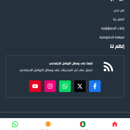
من نحن
اتصل بنا
إخلاء المسؤولية
سياسة الخصوصية
إنظم لنا
تابعنا على وسائل التواصل الاجتماعي
احصل على آخر التحديثات على وسائل التواصل الاجتماعي
newspoots.com • جميع الحقوق © محفوظة لموقع
نيوسبوت
FIFA