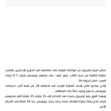
تمكن فريق ليفربول من مواصلة تفوقه على منافسيه في الدوري الإنجليزي، واقترب
خطوة إضافية من إحراز اللقب، بفوز صعب على مضيفه نورويتش سيتي 1-0 مساء
السبت، ضمن الجولة 26.
وأحرز ساديو ماني هدف المباراة الوحيد في الدقيقة 78، من لعبة أثارت اعتراضات
نورويتش، بدعوى وجود خطأ على السنغالي.
وبهذا الفوز رفع ليفربول رصيده في الصدارة إلى 76 بفارق 25 نقطة أمام مانشستر
سيتي الذي يملك مباراة مؤجلة، فيما تجمد رصيد نورويتش عند 18 نقطة في المركز
الأخير.