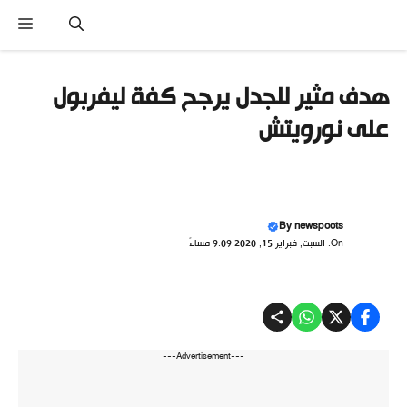
نتقل
القا
لى
لمحتوى
هدف مثير للجدل يرجح كفة ليفربول
على نورويتش
By
newspoots
On: السبت, فبراير 15, 2020 9:09 مساءً
---Advertisement---