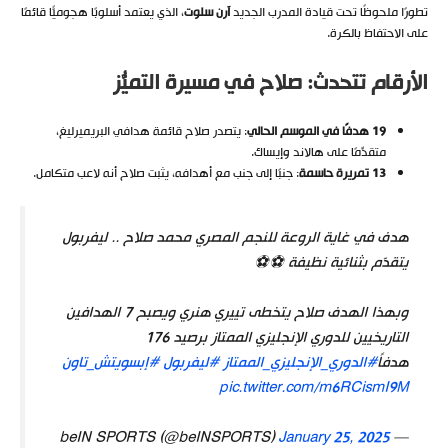
تطورًا ملحوظًا تحت قيادة المدرب الجديد
آرن سلوت
، الذي يعتمد أسلوبًا هجوميًّا قائمًا
على الاحتفاظ بالكرة.
الأرقام تتحدث: صلاح في مسيرة التميُّز
19 هدفًا في الموسم الحالي
: يتصدر صلاح قائمة هدافي البريميرليغ،
متقدِّمًا على هالاند وإيساك.
13 تمريرة حاسمة
: جنبًا إلى جنب مع أهدافه، يثبت صلاح أنه لاعب متكامل.
هدف في غاية الروعة للنجم المصري محمد صلاح .. ليفربول
يتقدّم بثنائية نظيفة ⚽️⚽️
وبهذا الهدف صلاح يتخطى تييري هنري ويصبح 7 الهدافين
التاريخيين للدوري الإنجليزي الممتاز برصيد 176
هدفاً
#الدوري_الإنجليزي_الممتاز
#ليفربول
#إبسويتش_تاون
pic.twitter.com/m6RCismI9M
January 25, 2025
— beIN SPORTS (@beINSPORTS)