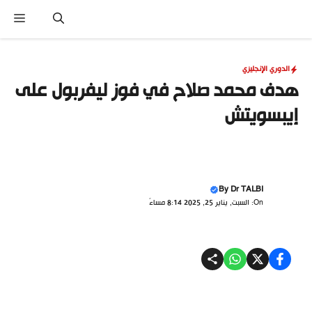
نتقل
القا
لى
لمحتوى
الدوري الإنجليزي
هدف محمد صلاح في فوز ليفربول على
إيبسويتش
By
Dr TALBI
On: السبت, يناير 25, 2025 8:14 مساءً