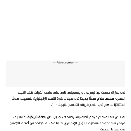
---Advertisement---
في مباراة جمعت بين ليفربول وإيبسويتش تاون على ملعب
أنفيلد
، كتب النجم
المصري
محمد صلاح
فصلًا جديدًا في سجلات كرة القدم الإنجليزية بتسجيله هدفًا
استثنائيًّا ساهم في انتصار فريقه الكاسح بنتيجة 4-1.
لم يكن الهدف مجرد رقم يُضاف إلى رصيد صلاح، بل كان
لحظة تاريخية
نقلته إلى
مراكز متقدمة في سجلات الدوري الإنجليزي، مُثبِّتًا مكانته كواحد من أعظم اللاعبين
في عصرنا الحديث.