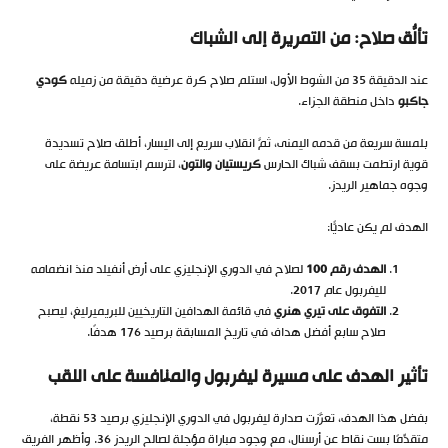
تألُّق صلاح: من التمريرة إلى الشباك
عند الدقيقة 35 من الشوط الأول، استلم صلاح كرة عرضية دقيقة من زميله
كودي
جاكبو
داخل منطقة الجزاء.
بلمسة سريعة من قدمه اليمنى، ثمَّ انقلاب سريع إلى اليسار، أطلق صلاح تسديدة
قوية ارتطمت بسقف شباك الحارس
كريستيان والتون
، لترسم ابتسامة عريضة على
وجوه جماهير الريدز.
الهدف لم يكن عاديًّا:
الهدف رقم 100
لصلاح في الدوري الإنجليزي على أرض أنفيلد منذ انضمامه
لليفربول عام 2017.
التفوق على تيري هنري
في قائمة الهدافين التاريخيين للبريميرليغ، ليصبح
صلاح سابع أفضل هداف في تاريخ المسابقة برصيد 176 هدفًا.
تأثير الهدف على مسيرة ليفربول والمنافسة على اللقب
بفضل هذا الهدف، تعزَّزت صدارة ليفربول في الدوري الإنجليزي برصيد 53 نقطة،
متقدِّمًا بست نقاط عن أرسنال، مع وجود مباراة مؤجلة لصالح الريدز
6
3
. وأظهر الفريق