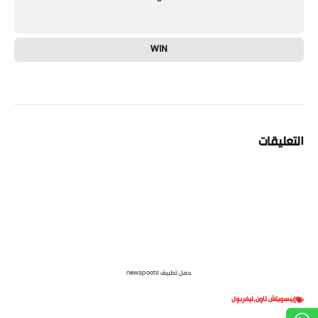
WIN
التعليقات
حمل تطبيق newspoots
إيبسويتش تاون
,
ليفربول