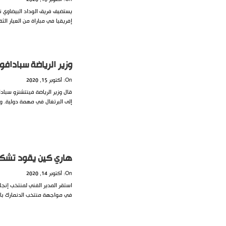
يستضيف فريق الوداد البيضاوي ن
إفريقيا في مباراة من العيار الث
وزير الرياضة سبادافو
On: أكتوبر 15, 2020
قال وزير الرياضة فينتشنزو سبا
إلى البرتغال في مهمة دولية. ول
هاري كين يقود تشكيل 
On: أكتوبر 14, 2020
استقر المدير الفني لمنتخب إنجل
في مواجهة منتخب الدنمارك بالج