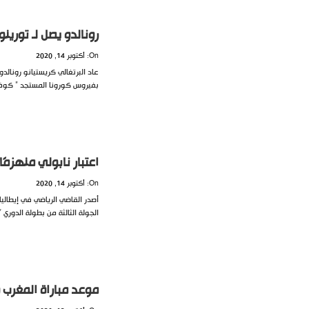
رونالدو يصل لـ تورينو
On: أكتوبر 14, 2020
عاد البرتغالي كريستيانو رونالدو
بفيروس كورونا المستجد ” كوفيد 19″. وكان الاتحاد البرتغالي 
اعتبار نابولي منهزم
On: أكتوبر 14, 2020
أصدر القاضي الرياضي في إيطاليا
الجولة الثالثة من بطولة الدوري 
موعد مباراة المغرب و