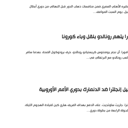
ظيره الأهلي المصري ضمن منافسات ذهاب الدور قبل النهائي من دوري أبطال
قيل، يوم السبت الموافق....
را يتهم رونالدو بنقل وباء كورونا
دافورا، أن نجم يوفنتوس كريستيانو رونالدو، خرق بروتوكول الصحة، بعدما سافر
عب رونالدو مع البرتغالي في....
إنجلترا ضد الدنمارك بدوري الأمم الأوروبية
ترا، جاريث ساوثجيت، على الدفع بهداف الفريق هاري كين لقيادة الهجوم الليلة،
ولة الرابعة من بطولة دوري....