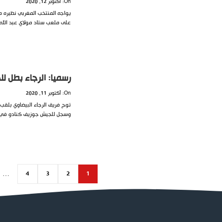
On: أكتوبر 12, 2020
على ملعب ستاد مولاي عبد الله 
رسميا: الرجاء بطل لل
On: أكتوبر 11, 2020
وسجل للجيش جوزيف كنادو في الدقيقة 42، وعبدالإل
…
4
3
2
1