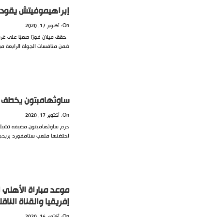
إبراهيموفيتش يقود م
On: أكتوبر 17, 2020
حقق ميلان فوزًا صعبًا على غري
ضمن منافسات الجولة الرابعة من ا
ساوثهامبتون يخطف تع
On: أكتوبر 17, 2020
احتضنها ملعب ستامفورد بريدج ب
موعد مباراة الأهلي 
إفريقيا والقناة الناقل
On: أكتوبر 16, 2020