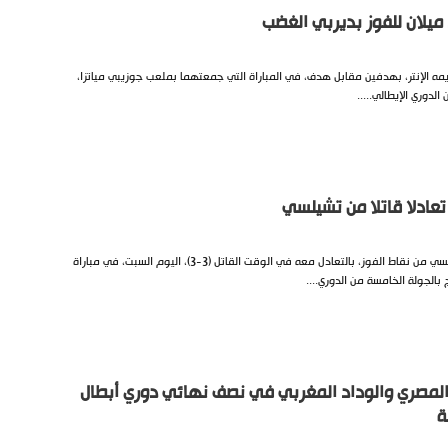
يلان للفوز بديربي الغضب
مه الإنتر، بهدفين مقابل هدف، في المباراة التي جمعتهما بملعب جوزيبي مياتزا،
لدوري الإيطالي.....
ادلا قاتلا من تشيلسي
حرم ساوثهامبتون مضيفه تشيلسي من نقاط الفوز، بالتعادل معه في الوقت القاتل (3-3)، اليوم السبت، في مباراة
الجولة الخامسة من الدوري....
المصري والوداد المغربي في نصف نهائي دوري أبطال
ة