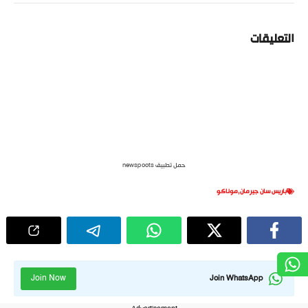
التعليقات
حمل تطبيق newspoots
باريس سان جيرمان
,
موناكو
Join Now
Join WhatsApp