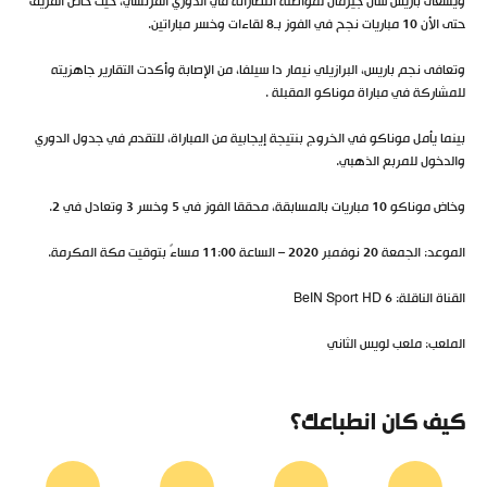
ويسعى باريس سان جيرمان لمواصلة انتصاراته في الدوري الفرنسي، حيث خاض الفريق
حتى الأن 10 مباريات نجح في الفوز بـ8 لقاءات وخسر مباراتين.
وتعافى نجم باريس، البرازيلي نيمار دا سيلفا، من الإصابة وأكدت التقارير جاهزيته
للمشاركة في مباراة موناكو المقبلة .
بينما يأمل موناكو في الخروج بنتيجة إيجابية من المباراة، للتقدم في جدول الدوري
والدخول للمربع الذهبي.
وخاض موناكو 10 مباريات بالمسابقة، محققا الفوز في 5 وخسر 3 وتعادل في 2.
الموعد: الجمعة 20 نوفمبر 2020 – الساعة 11:00 مساءً بتوقيت مكة المكرمة.
القناة الناقلة: BeIN Sport HD 6
الملعب: ملعب لويس الثاني
كيف كان انطباعك؟