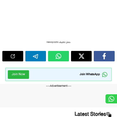
حمل تطبيق newspoots
Join Now
Join WhatsApp
---Advertisement---
Latest Stories