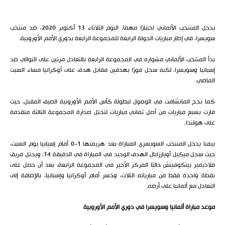
يدخل المنتخب الألماني اختبارًا مهمًا، اليوم الثلاثاء 13 أكتوبر 2020، ضد منتخب
سويسرا، في إطار مباريات الجولة الرابعة للمجموعة الرابعة بدوري الأمم الأوروبية.
بدأ المنتخب الألماني مشواره في المجموعة الرابعة بالتعادل مرتين على التوالي ضد
إسبانيا وسويسرا، لكنه سجل فوزًا بهدفين مقابل هدف على أوكرانيا مساء السبت
الماضي.
كما نجح المانشافت في الوصول لبطولة كأس الأمم الأوروبية الصيف المقبل، حيث
فازت بسبع مباريات من أصل ثماني مباريات لتحتل صدارة المجموعة الثالثة متقدمة
على هولندا.
بيمنا يدخل المنتخب السويسري المباراة بعد هزيمتها 1-0 أمام إسبانيا يوم السبت،
حيث سجل ميكيل أويارزابال الهدف الوحيد في المباراة في الدقيقة 14، ويحتل فريق
فلاديمير بيتكوفيتش حاليًا المركز الأخير في المجموعة الرابعة، بعد أن حصل على
نقطة واحدة فقط من مبارياته الثلاث، وخسر أمام أوكرانيا وإسبانيا، بالإضافة إلى
التعادل مع ألمانيا على أرضه.
موعد مباراة ألمانيا وسويسرا في دوري الأمم الأوروبية