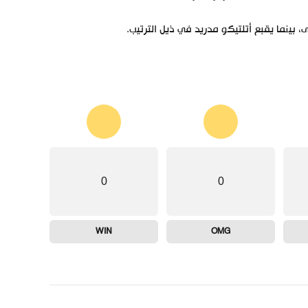
0
0
WIN
OMG