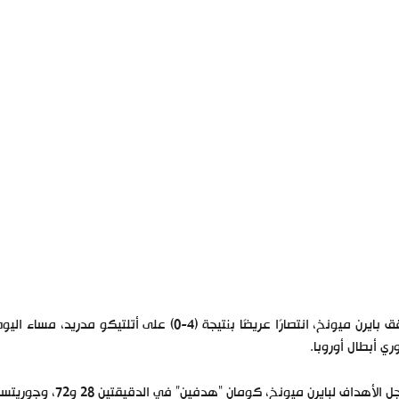
حقق بايرن ميونخ، انتصارًا عريضًا بنتيجة (4-0) 
ري أبطال أوروبا.
لأهداف لبايرن ميونخ، كومان “هدفين” في الدقيقتين 28 و72، وجوريتسكا في الدقيقة 41، وتوليسو في الدقيقة 66.