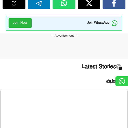
Join Now
Join WhatsApp
---Advertisement---
Latest Stories
ضف تعليق
ليق