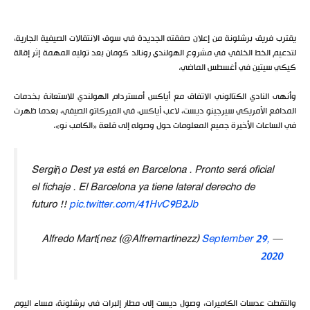
يقترب فريق برشلونة من إعلان صفقته الجديدة في سوق الانتقالات الصيفية الجارية،
لتدعيم الخط الخلفي في مشروع الهولندي رونالد كومان بعد توليه المهمة إثر إقالة
كيكي سيتين في أغسطس الماضي.
وأنهى النادي الكتالوني الاتفاق مع أياكس أمستردام الهولندي للاستعانة بخدمات
المدافع الأمريكي سيرجينو ديست، لاعب أياكس، في الميركاتو الصيفي، بعدما ظهرت
في الساعات الأخيرة جميع المعلومات حول وصوله إلى قلعة «الكامب نو».
Sergiño Dest ya está en Barcelona . Pronto será oficial
el fichaje . El Barcelona ya tiene lateral derecho de
futuro !!
pic.twitter.com/41HvC9B2Jb
September 29,
— Alfredo Martínez (@Alfremartinezz)
2020
والتقطت عدسات الكاميرات، وصول ديست إلى مطار إلبرات في برشلونة، مساء اليوم