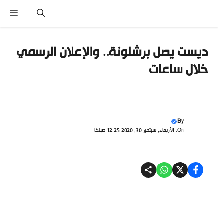
تقل
القائ
ى
محتوى
ديست يصل برشلونة.. والإعلان الرسمي
خلال ساعات
By
On: الأربعاء, سبتمبر 30, 2020 12:25 صباحًا