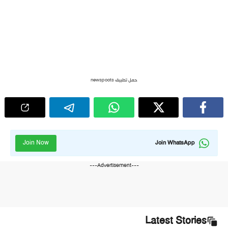
حمل تطبيق newspoots
Join Now
Join WhatsApp
---Advertisement---
Latest Stories