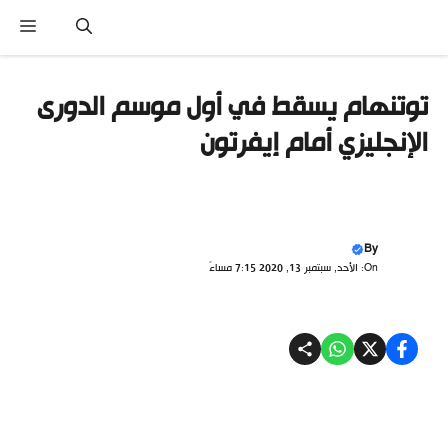
تقل
القائ
ى
محتوى
توتنهام يسقط في أول موسم الدورى
الإنجليزي أمام إيفرتون
By
On: الأحد, سبتمبر 13, 2020 7:15 مساءً