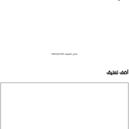
حمل تطبيق newspoots
ضف تعليق
عليق