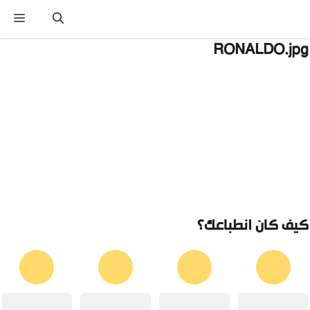
نتقل
القائ
لى
لمحتوى
RONALDO.jp
يف كان انطباعك؟