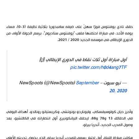
حقق نادي يوفنتوس فوزًا سهلً على ضيفه سامبدوريا بثلاثية نظيفة (3-0)، مساء
يومه الأحد، في مباراة احتضنها ملعب “يوفنتوس ستاديوم”، برسم الجولة الأولى من
الدوري الإيطالي في موسمه الجديد 2020 / 2021.
أول مباراة أول ثلات نقاط في الدوري الإيطالي 🙌
pic.twitter.com/h0d4ang7TF
— نيو سبوت – NewSpoots (@NewSpoots)
September
20, 2020
وأحرز ديان كولوسيفسكي، وليوناردو بونوتشي، وكريستيانو رونالدو، أهداف اليوفي
في الدقائق 13 و78 و88، ليحقق البيانكونيري أول انتصاراته في الكالتشيو، بعد
وصول المدرب الجديد، أندريا بيرلو.
وكانت مباراة الليلة، أول اختبار رسمي للمدرب أندريا بيرلو، الذي يخوض تجربته الأولى