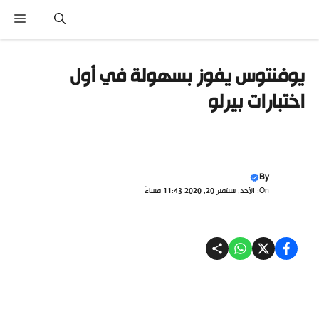
تقل
القائ
ى
محتوى
يوفنتوس يفوز بسهولة في أول
اختبارات بيرلو
By
On: الأحد, سبتمبر 20, 2020 11:43 مساءً