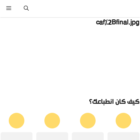
نتقل
القائ
لى
لمحتوى
caf%2Bfinal.jp
يف كان انطباعك؟