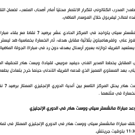
مح المدرب الكتالوني لتكرار الانتصار محليًا أمام أصحاب الملعب، لضمان ا
ه لصالح ليفربول خلال الموسم الماضي.
فوز علي ولفرهامبتون بثلاثية مقابل هدف، ثم الخسارة بخماسية ضد ليستر سي
يستعيد الفريق توازنه بعبور آرسنال بهدف دون رد في مباراة الجولة الماضية.
المقابل يخطط المدير الفني ديفيد مويس، لقيادة ويست هام لتحقيق الف
ي، بعد المستوي المميز الذي قدمه الفريق اللندني حينما خرج بتعادل بطعم 
وست ه
خسارة في مثلهما .
د مباراة مانشستر سيتي ووست هام في الدوري الإنجليزي