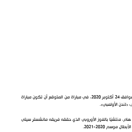
يحل فريق مانشستر سيتي ضيفًا على وست هام يونايتد، ظهر اليوم السبت، الموافق 24 أكتوبر 2020، في مباراة من المتوقع أن تكون مباراة
 «لندن الأولمبي».
 هام، منتشيًا بالفوز الأوروبي الذي حققه فريقه مانشستر سيتي
موسم 2020-2021.