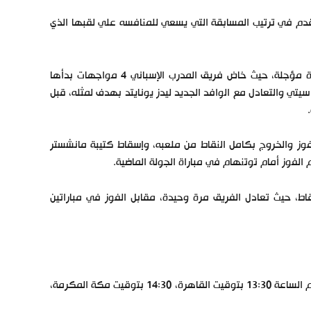
لتقدم في ترتيب المسابقة التي يسعي للمنافسه علي لقبها الذي
مانشستر سيتي يتواجد في المركز الحادي عشر برصيد 7 نقاط مع بقاء مباراة مؤجلة، حيث خاض فريق المدرب الإسباني 4 مواجهات بدأها
تي والتعادل مع الوافد الجديد ليدز يونايتد بهدف لمثله، قبل
وز والخروج بكامل النقاط من ملعبه، وإسقاط كتيبة مانشستر
الفوز أمام توتنهام في مباراة الجولة الماضية.
ام يحتل المركز التاسع بين أندية الدوري الإنجليزي الممتاز برصيد 7 نقاط، حيث تعادل الفريق مرة وحيدة، مقابل الفوز في مباراتين
تنطلق مباراة مانشستر سيتي ووست هام في الدوري الإنجليزي الممتاز في تمام الساعة 13:30 بتوقيت القاهرة، 14:30 بتوقيت مكة المكرمة،