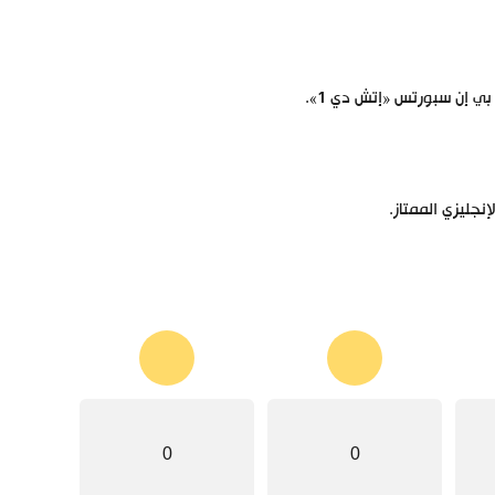
ي إن سبورتس «إتش دي 1».
جليزي الممتاز.
0
0