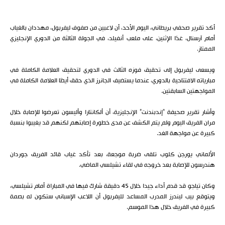
أكد تقرير صحفي بريطاني، اليوم الأحد، أن لاعبين من صفوف ليفربول، مهددان بالغياب
أمام آرسنال، غدًا الإثنين، على ملعب أنفيلد، في الجولة الثالثة من الدوري الإنجليزي
الممتاز.
ويسعى ليفربول إلى تحقيق فوزه الثالث في الدوري لتحقيق العلامة الكاملة في
مبارياته الافتتاحية بالدوري، عندما يستضيف الجانرز الذي حقق أيضًا العلامة الكاملة في
المواجهتين السابقتين.
وأشار تقرير صحيفة “إندبندنت” الإنجليزية، أن ألكانتارا وأليسون تعرضوا للإصابة خلال
مران الفريق اليوم ولم يتم الكشف عن مدى خطورة إصابتهم لكنهم قد يغيبوا بنسبة
كبيرة عن مواجهة الغد.
الألماني يورجن كلوب تلقى ضربة موجعة، بعد تأكد غياب قائد الفريق جوردان
هندرسون للإصابة بعد خروجه في لقاء تشيلسي الماضي.
وكان تياجو قد قدم أداء جيدا خلال 45 دقيقة شارك فيها في المباراة أمام تشيلسي،
ويتوقع بيب ليندرز المدرب المساعد لليفربول أن اللاعب الإسباني ستكون له بصمة
كبيرة في الفريق خلال هذا الموسم.