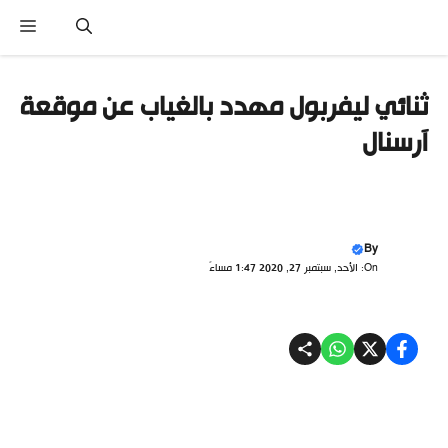
تقل
القائ
ى
محتوى
ثنائي ليفربول مهدد بالغياب عن موقعة
آرسنال
By
On: الأحد, سبتمبر 27, 2020 1:47 مساءً