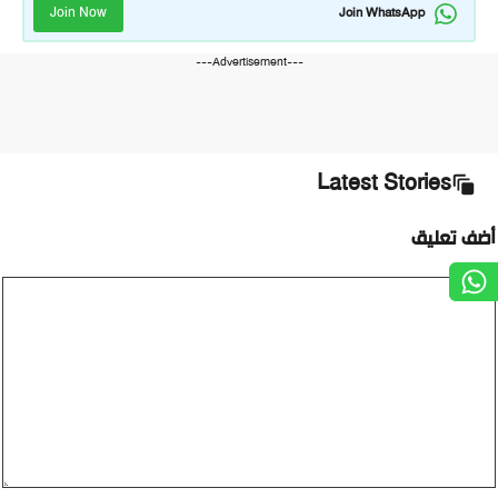
Join Now
Join WhatsApp
---Advertisement---
Latest Stories
ضف تعليق
ليق