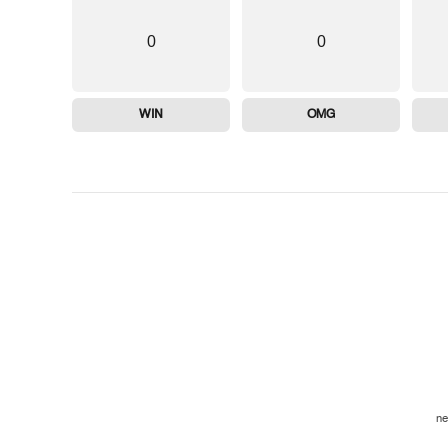
0
0
WIN
OMG