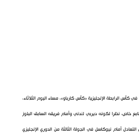
يواجه فريق توتنهام نظيره تشيلسي في ديربي لندني، ضمن مباريات دور الـ16 في كأس الرابطة الإنجليزية «كأس كارباو»، مساء اليوم الثلاثاء،
بع خاص، نظرا لكونه ديربي لندني وأمام فريقه السابق البلوز
لتعادل أمام نيوكاسل في الجولة الثالثة من الدوري الإنجليزي