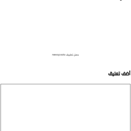
حمل تطبيق newspoots
ضف تعليق
عليق