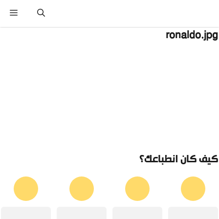
نتقل
القائ
لى
لمحتوى
ronaldo.jp
يف كان انطباعك؟