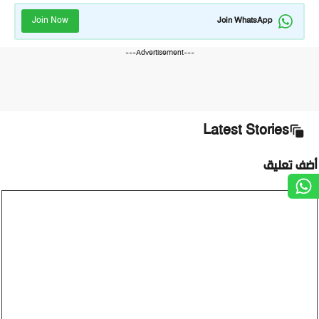
Join Now
Join WhatsApp
---Advertisement---
Latest Stories
ضف تعليق
ليق