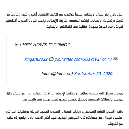
أعلن نادي إنتر ميلان الإيطالي رسمياً تعاقده مع اللاعب التشيلي أرتورو فيدال قادماً من
فريق برشلونة الإسباني، لينضم لصفوف الفريق الإيطالي وتحت قيادة المدرب أنطونيو
كونتي في تجربة جديدة وثانية في الكالتشو الإيطالية.
🤳 | HEY, HOW'S IT GOING?
😉
pic.twitter.com/xBs9cV3FoY
@kingarturo23
👋
September 20, 2020
— Inter (@Inter_en)
ووصل فيدال إلى مدينة ميلانو الإيطالية، لإنهاء إجراءات انتقاله إلى إنتر ميلان خلال
موسم الانتقالات الصيفية، وسجل مقطع فيديو قصير يرحب فيه بالجماهير.
وكان المدير الفني الهولندي، رونالد كومان، المدرب الجديد لفريق برشلونة، قد قرر
استبعاد فيدال، من حساباته في الموسم الجديد، حيث أخبر اللاعب أنه لن يكون له مكان
مع الفريق.