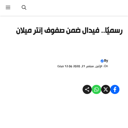
تقل
القائ
ى
محتوى
رسميًا.. فيدال ضمن صفوف إنتر ميلان
By
On: الإثنين, سبتمبر 21, 2020 12:06 صباحًا