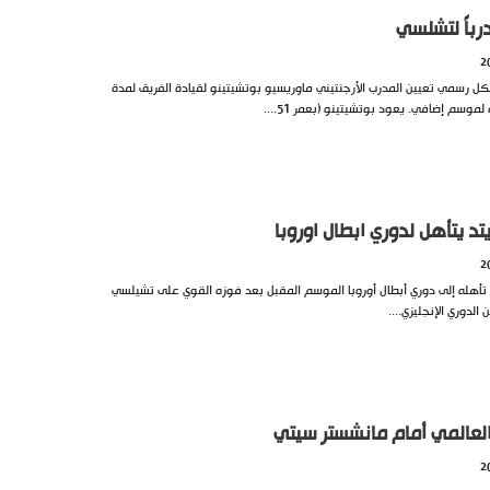
باً لتشلسي
كل رسمي تعيين المدرب الأرجنتيني ماوريسيو بوتشيتينو لقيادة الفريق لمدة
وسم إضافي. يعود بوتشيتينو (بعمر 51....
تد يتأهل لدوري ابطال اوروبا
تأهله إلى دوري أبطال أوروبا الموسم المقبل بعد فوزه القوي على تشيلسي
لعالمي أمام مانشستر سيتي