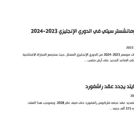
موعد مباراة بيرنلي ومانشستر سيتي في الدوري الإنجليزي 2023-2024
تنطلق اليوم الجمعة أولى مباريات موسم 2023-2024 من الدوري الإنجليزي الممتاز، حيث ستجمع المباراة الافتتاحية
ي الصاعد الجديد على أرض ملعب....
ايتد يجدد عقد راشفورد
أعلن نادي مانشستر يونايتد عن تمديد عقد نجمه ماركوس راشفورد حتى صيف عام 2028. وبموجب هذا العقد،
..