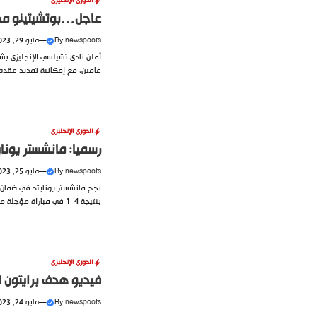
الدوري الإنجليزي
عاجل…بوتشيتينو مدر
newspoots
By
—
مايو 29, 2023
أعلن نادي تشيلسي الإنجليزي بش
عامين، مع إمكانية تمديد عقده لم
الدوري الإنجليزي
رسميا: مانشستر يوناي
newspoots
By
—
مايو 25, 2023
نجح مانشستر يونايتد في ضمان 
بنتيجة 4-1 في مباراة مؤجلة من الدوري الإنجليزي....
الدوري الإنجليزي
فيديو هدف برايتون ا
newspoots
By
—
مايو 24, 2023