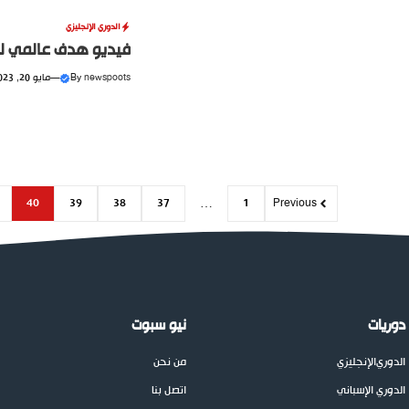
الدوري الإنجليزي
فيديو هدف عالمي لها
newspoots
By
—
مايو 20, 2023
40
39
38
37
…
1
Previous
دوريات
نيو سبوت
الدوري
الإنجليزي
من نحن
الدوري الإسباني
اتصل بنا