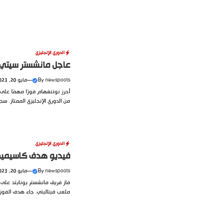
الدوري الإنجليزي
عاجل مانشستر سيتي ي
newspoots
By
—
مايو 20, 2023
من الدوري الإنجليزي الممتاز. سجل
الدوري الإنجليزي
فيديو هدف كاسيميرو
newspoots
By
—
مايو 20, 2023
فاز فريق مانشستر يونايتد على
ملعب فيتاليتي. جاء هدف الفوز ا