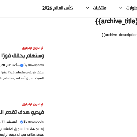
طولات
منتخبات
كأس العالم 2026
{{arc
الدوري الإنجليزي
وستهام يحقق فوزًا مثي
newspoots
By
—
أغسطس 20, 2023
السبت. سجل أهداف وستهام نايف أكرد
الدوري الإنجليزي
فيديو هدف تقدم السي
newspoots
By
—
أغسطس 11, 2023
هدف هالاند في الدقيقة الرابعة 