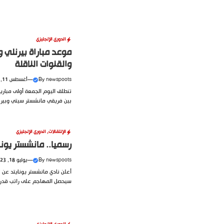
الدوري الإنجليزي
والقنوات الناقلة
newspoots
By
—
أغسطس 11, 2023
بين فريقي مانشستر سيتي وبيرنل
الإنتقالات
,
الدوري الإنجليزي
رسميا.. مانشستر يون
newspoots
By
—
يوليو 18, 2023
سيحصل المهاجم على راتب قدره 375 ألف جنيه..