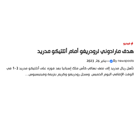
فيديو
هدف مارادوني لرودريغو أمام أتلتيكو مدريد
newspoots
By
—
يناير 26, 2023
تأهل ريال مدريد إلى نصف نهائي كأس ملك إسبانيا بعد فوزه على أتلتيكو مدريد 3-1 في
الوقت الإضافي اليوم الخميس. وسجل رودريغو وكريم بنزيمة وفينيسيوس....