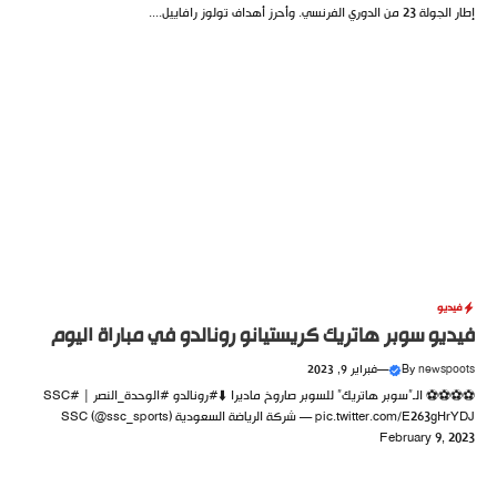
إطار الجولة 23 من الدوري الفرنسي. وأحرز أهداف تولوز رافاييل....
فيديو
فيديو سوبر هاتريك كريستيانو رونالدو في مباراة اليوم
newspoots
By
—
فبراير 9, 2023
⚽️⚽️⚽️⚽️ الـ”سوبر هاتريك” للسوبر صاروخ ماديرا ⬇️#رونالدو #الوحدة_النصر | #SSC
pic.twitter.com/E263gHrYDJ — شركة الرياضة السعودية SSC (@ssc_sports)
February 9, 2023