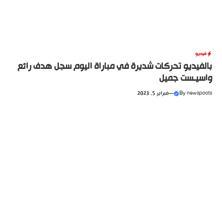
فيديو
بالفيديو تحركات شديرة في مباراة اليوم سجل هدف رائع
واسيـست جميل
newspoots
By
—
فبراير 5, 2023