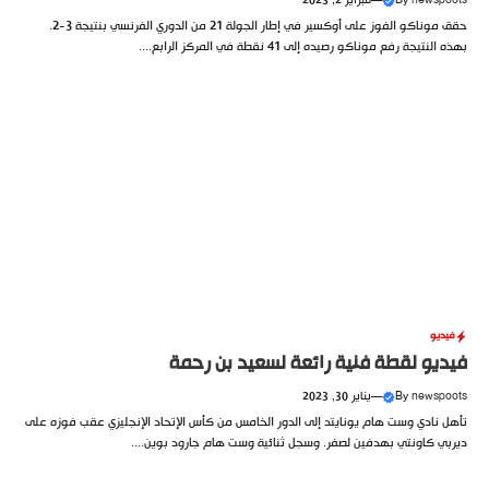
newspoots
By
—
فبراير 2, 2023
حقق موناكو الفوز على أوكسير في إطار الجولة 21 من الدوري الفرنسي بنتيجة 3-2.
بهذه النتيجة رفع موناكو رصيده إلى 41 نقطة في المركز الرابع....
فيديو
فيديو لقطة فنية رائعة لسعيد بن رحمة
newspoots
By
—
يناير 30, 2023
تأهل نادي وست هام يونايتد إلى الدور الخامس من كأس الإتحاد الإنجليزي عقب فوزه على
ديربي كاونتي بهدفين لصفر. وسجل ثنائية وست هام جارود بوين....