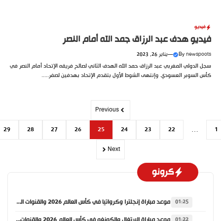
فيديو
فيديو هدف عبد الرزاق جمد الله أمام النصر
newspoots
By
—
يناير 26, 2023
سجل الدولي المغربي عبد الرزاق حمد الله الهدف الثاني لصالح فريقه الإتحاد أمام النصر في
كأس السوبر العسودي. وإنتهى الشوط الأول بتقدم الإتحاد بهدفين لصفر.....
Previous
29
28
27
26
25
24
23
22
…
Next
كرونو
موعد مباراة إنجلترا وكرواتيا في كأس العالم 2026 والقنوات الناقلة
01:25
موعد مباراة البرتغال والكونغو في كأس العالم 2026 والقنوات الناقلة
01:22