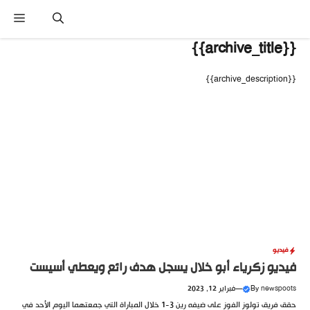
تقل
القائم
ى
محتوى
{{archive_title}}
{{archive_description}}
فيديو
فيديو زكرياء أبو خلال يسجل هدف رائع ويعطي أسيست
newspoots
By
—
فبراير 12, 2023
حقق فريق تولوز الفوز على ضيفه رين 3-1 خلال المباراة التي جمعتهما اليوم الأحد في