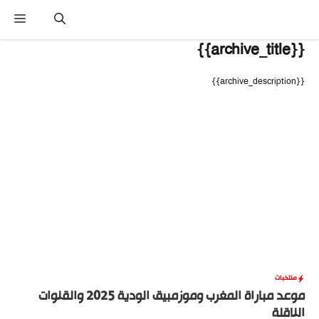
نتقل
القا
لى
لمحتوى
{{archive_title}}
{{archive_description}}
منتخبات
موعد مباراة المغرب وموزمبيق الودية 2025 والقنوات
الناقلة