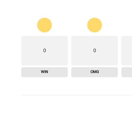
0
0
WIN
OMG