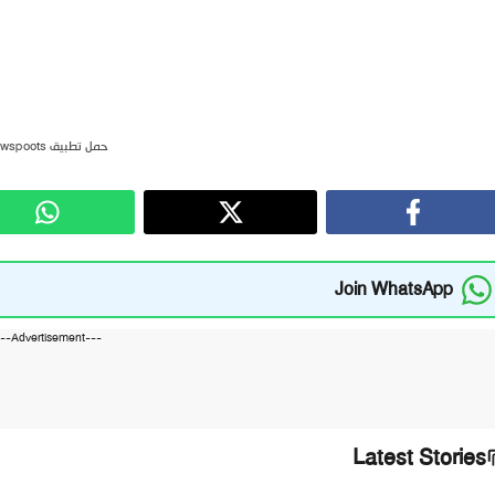
حمل تطبيق newspoots
Join WhatsApp
---Advertisement---
Latest Stories