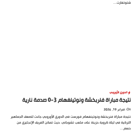
شتوتغارت....
الدوري الأوروبي
نتيجة مباراة فنربخشة ونوتينغهام 3-0 صدمة نارية
On: فبراير 19, 2026
نتيجة مباراة فنربخشة ونوتينغهام فورست في الدوري الأوروبي جاءت لتصعق الجماهير
التركية في ليلة كروية حزينة على ملعب تشوباني، حيث تمكن الفريق الإنجليزي من
حسم....