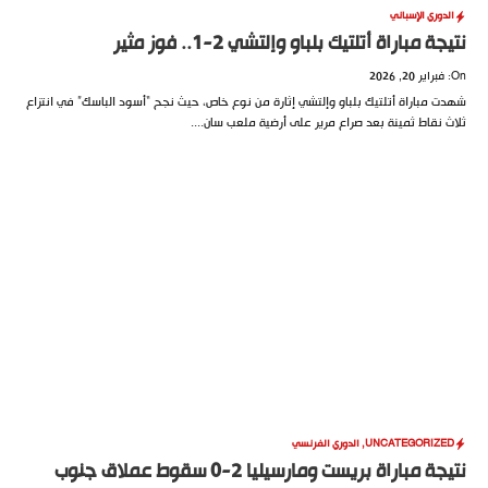
الدوري الإسباني
نتيجة مباراة أتلتيك بلباو وإلتشي 2-1.. فوز مثير
On: فبراير 20, 2026
شهدت مباراة أتلتيك بلباو وإلتشي إثارة من نوع خاص، حيث نجح “أسود الباسك” في انتزاع
ثلاث نقاط ثمينة بعد صراع مرير على أرضية ملعب سان....
UNCATEGORIZED
,
الدوري الفرنسي
نتيجة مباراة بريست ومارسيليا 2-0 سقوط عملاق جنوب