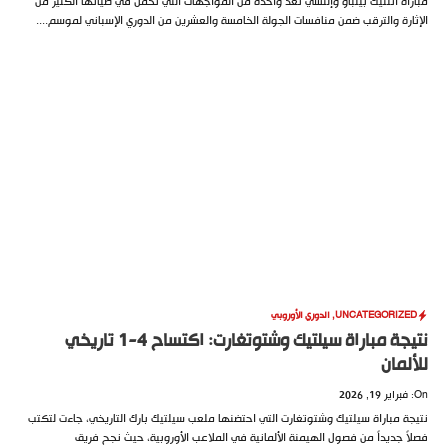
مباراة أتلتيك بيلباو وإلتشي تعد واحدة من المواجهات التي تحمل في طياتها الكثير من
الإثارة والترقب ضمن منافسات الجولة الخامسة والعشرين من الدوري الإسباني لموسم....
UNCATEGORIZED
,
الدوري الأوروبي
نتيجة مباراة سيلتيك وشتوتغارت: اكتساح 4-1 تاريخي
للألمان
On: فبراير 19, 2026
نتيجة مباراة سيلتيك وشتوتغارت التي احتضنها ملعب سيلتيك بارك التاريخي، جاءت لتكتب
فصلاً جديداً من فصول الهيمنة الألمانية في الملاعب الأوروبية، حيث نجح فريق