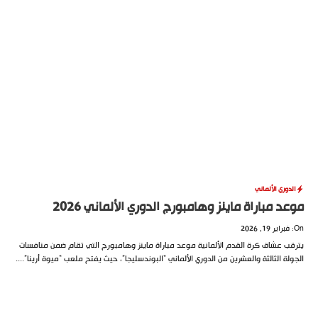
الدوري الألماني
موعد مباراة ماينز وهامبورج الدوري الألماني 2026
On: فبراير 19, 2026
يترقب عشاق كرة القدم الألمانية موعد مباراة ماينز وهامبورج التي تقام ضمن منافسات
الجولة الثالثة والعشرين من الدوري الألماني “البوندسليجا”، حيث يفتح ملعب “ميوة أرينا”....