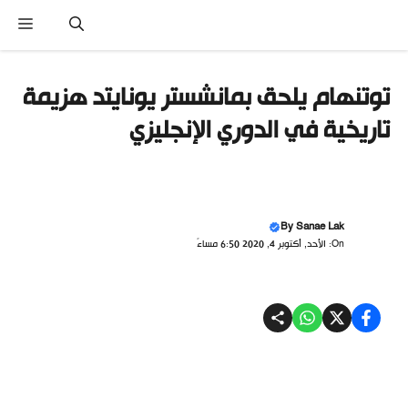
تقل
القائ
ى
محتوى
توتنهام يلحق بمانشستر يونايتد هزيمة
تاريخية في الدوري الإنجليزي
By
Sanae Lak
On: الأحد, أكتوبر 4, 2020 6:50 مساءً