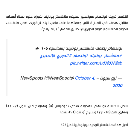
اكتسح فريق توتنهام هوتسبير مضيفه مانشستر يونايتد بفوزه عليه بستة أهداف
مقابل هدف، في المباراة التي جمعتهما على ملعب أولد ترافورد، ضمن منافسات
الجولة الخامسة لبطولة الدوري الإنجليزي الممتاز ” بريميرليج”.
توتنهام يصعق مانشستر يوتايتد بسداسية 6-1 🔥
#مانشستر_يونايتد_توتنهام
#الدوري_الانجليزي
pic.twitter.com/ud7f07Kfab
— نيو سبوت – NewSpoots (@NewSpoots)
October 4,
2020
سجل سداسية توتنهام المدوية تانجي ندومبيلي (4) وهيونج مين سون (7- 37)
وهاري كين (30- 79) وسيرج أورييه (51)، بينما
أحرز هدف مانشستر الوحيد برونو فيرنانديز (2).