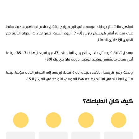
استهل مانشستر يونايتد موسمه في البريميرليج بشكل صادم لجماهيره، حيث سقط
على ميدانه أمام كريستال بالاس (3-1)، اليوم السبت، ضمن لقاءات الجولة الثانية من
الدوري الإنجليزي الممتاز.
وسجل ثلاثية كريستال بالاس، أندروس تاونسيند (7)، وويلفريد زاها (74- 85)، بينما
أحرز هدف مانشستر يونايتد الوحيد، دوني فان دي بيك (80).
وبذلك، رفع كريستال بالاس رصيده إلى 6 نقاط، ليرتقي إلى المركز الثاني مؤقتا، بينما
فشل اليونايتد في افتتاح رصيده هذا الموسم، ليتواجد في المركز الـ15.
كيف كان انطباعك؟