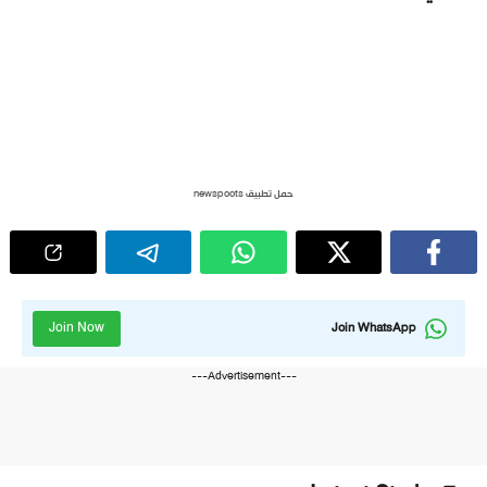
حمل تطبيق newspoots
Join Now
Join WhatsApp
---Advertisement---