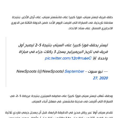
حقق فريق ليستر سيتي، فوزا كبيرا على مانشستر سيتي، على أرض الأخير، بنتيجة
ساحقة تاريخية، فى المباراة التي اقيمت اليوم الأحد ضمن الجولة الثالثة من الدوري
الانجليزي الممتاز، على ستاد الاتحاد.
ليستر يحقق فوزا كبيرا على السيتي بنتيجة 5-2 ليصبح أول
فريق في تاريخ البريميرليج يسجل 3 ركلات جزاء في مباراة
واحدة 🚨
pic.twitter.com/12o9rru6eC
— نيو سبوت – NewSpoots (@NewSpoots)
September
27, 2020
وحقق ثعالب ليستر سيتي فوزًا كبيرًا على مضيفه السيتيزن بنتيجة عريضة 5-2، في
المباراة التي أقيمت فى مدينة مانشستر، في معقل أبناء السيتي.
تقدم سيتي أولا عبر رياض محرز في الدقيقة الرابعة، قبل أن يسجل جيمي فاردي ثلاثية