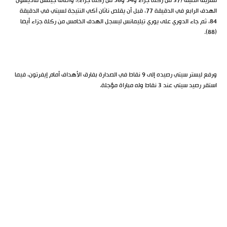
للفريق الضيف (37 من ركلة جزاء و54 و58 من ركلة جزاء)، وأضاف جيمس ماديسون
الهدف الرابع في الدقيقة 77، قبل أن يقلص ناثان آكي النتيجة لسيتي في الدقيقة
84، ثم جاء الدوري على يوري تيليمانس ليسجل الهدف الخامس من ركلة جزاء أيضا
(88).
ورفع ليستر سيتي رصيده إلى 9 نقاط في الصدارة بفارق الأهداف أمام إيفرتون، فيما
استقر رصيد سيتي عند 3 نقاط وله مباراة مؤجلة.