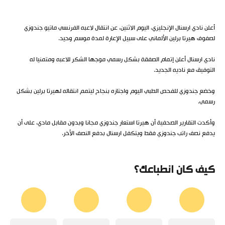
أعلن نادي ارسنال الإنجليزي، اليوم الاثنين، عن انتقال لاعبه الفرنسي ماتيو جندوزي
لصفوف هيرتا برلين الألماني على سبيل الإعارة لمدة موسم وحيد.
نادي ارسنال أعلن إتمام الصفقة بشكل رسمي موجها الشكر للاعبه ومتمنيا له
التوفيق مع ناديه الجديد.
وخضع جندوزي للفحص الطبي اليوم واجتازه بنجاح ليتمم انتقاله لهيرتا برلين بشكل
رسمي.
وأكدت التقارير الصحفية أن هيرتا استعار جندوزي مجانا وبدون مقابل مادي، على أن
يدفع نصف راتب جندوزي فقط ويتكفل ارسنال بدفع النصف الأخر.
كيف كان انطباعك؟