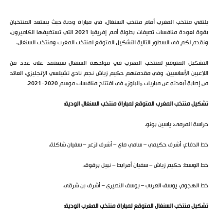
يلتقي منتخب المغرب أمام منتخب السنغال، في مباراة ودية حيث يستعد المنتخبان
بقوة لعودة منافسات تصيفات بطولة أمم إفريقيا 2021 التي تستضيفها الكاميرون،
ونقدم لكم في السطور التالية التشكيل المتوقع لمنتخب المغرب ومنتخب السنغال.
التشكيل المتوقع لمنتخب المغرب في مواجهة السنغال سيعتمد على عدد من
اللاعبين الأساسيين، وفي مقدمتهم حكيم زياش نجم نادي تشيلسي الإنجليزي، العائد
من إصابة أبعدته عن مباريات «البلوز» في افتتاح منافسات موسم 2020-2021.
تشكيل منتخب المغرب المتوقع لمباراة منتخب السنغال الودية:
حراسة المرمى: ياسين بونو.
خط الدفاع: أشرف حكيمي – سامي ماي – أشرف لزعر – سفيان شاكلة.
خط الوسط: حكيم زياش – سفيان أمرابط – نبيل برقوق.
خط الهجوم: يوسف العربي – يوسف النصيري – أشرف بن شرقي.
تشكيل منتخب السنغال المتوقع لمباراة منتخب المغرب الودية: