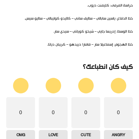
حراسة المرمى: كليمنت ديوب.
خط الدفاع: ياسين سابالي – ساليف ساني – كاليدو كوليبالي – ساليو سيس.
خط الوسط: إدريسا جايي – شيخو كوياتي – سيدي سار.
خط الهجوم: إسماعيلا سار – فامارا دييدهو – كريبان دياتا.
كيف كان انطباعك؟
0
0
0
0
OMG
LOVE
CUTE
ANGRY