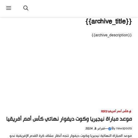
نتقل
القا
لى
لمحتوى
{{archive_title}}
{{archive_description}}
كأس أمم أفريقيا 2023
موعد مباراة نيجيريا وكوت ديفوار نهائي كأس أمم أفريقيا
newspoots
By
—
فبراير 8, 2024
موعد المباراة النهائية نيجيريا وكوت ديفوار تتجه أنظار عشاق كرة القدم الإفريقية نحو