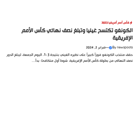
كأس أمم أفريقيا 2023
الكونغو تكتسح غينيا وتبلغ نصف نهائي كأس الأمم
الإفريقية
newspoots
By
—
فبراير 2, 2024
حقق منتخب الكونغو فوزاً كبيراً على نظيره الغيني بنتيجة 3-1، اليوم الجمعة، ليبلغ الدور
نصف النهائي من بطولة كأس الأمم الإفريقية. شوط أول متكافئ: بدأ....