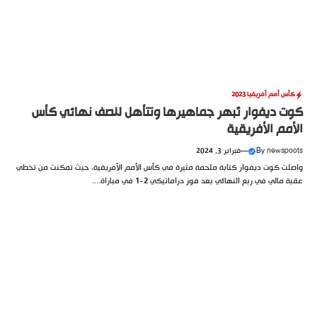
كأس أمم أفريقيا 2023
كوت ديفوار تُبهر جماهيرها وتتأهل لنصف نهائي كأس
الأمم الأفريقية
newspoots
By
—
فبراير 3, 2024
واصلت كوت ديفوار كتابة ملحمة مثيرة في كأس الأمم الأفريقية، حيث تمكنت من تخطي
عقبة مالي في ربع النهائي بعد فوز دراماتيكي 2-1 في مباراة....