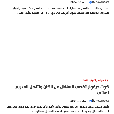
newspoots
By
—
يناير 30, 2024
تحضيرات المنتخب المغربي للمباراة الحاسمة يستعد منتخب المغرب بكل قوة واصرار
لمباراته الحاسمة ضد منتخب جنوب أفريقيا في دور الـ 16 من بطولة كأس أمم....
كأس أمم أفريقيا 2023
كوت ديفوار تقصي السنغال من الكان وتتاهل الى ربع
نهائي
newspoots
By
—
يناير 30, 2024
تأهل منتخب كوت ديفوار إلى ربع نهائي كأس الأمم الأفريقية 2024 بعد فوزه على حامل
اللقب السنغال بركلات الترجيح بنتيجة (5-4) بعد التعادل في الوقت....