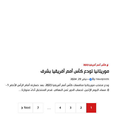
كأس أمم أفريقيا 2023
موريتانيا تودع كأس أمم أفريقيا بشرف
newspoots
By
—
يناير 29, 2024
ودع منتخب موريتانيا منافسات كأس أمم أفريقيا 2023، بعد خسارته أمام الرأس الأخضر 1-
0، مساء اليوم الإثنين، لحساب الدور ثمن النهائي. قدم المنتخبان أداءً متوازنًا....
Next
7
…
4
3
2
1