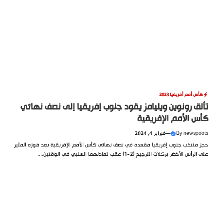
كأس أمم أفريقيا 2023
تألق رونوين ويليامز يقود جنوب إفريقيا إلى نصف نهائي
كأس الأمم الإفريقية
newspoots
By
—
فبراير 4, 2024
حجز منتخب جنوب إفريقيا مقعده في نصف نهائي كأس الأمم الإفريقية بعد فوزه المثير
على الرأس الأخضر بركلات الترجيح (2-1) عقب تعادلهما السلبي في الوقتين....