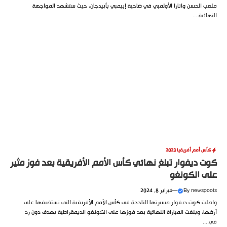
ملعب الحسن واتارا الأولمبي في ضاحية إبيمبي بأبيدجان، حيث ستشهد المواجهة
النهائية....
كأس أمم أفريقيا 2023
كوت ديفوار تبلغ نهائي كأس الأمم الأفريقية بعد فوز مثير
على الكونغو
newspoots
By
—
فبراير 8, 2024
واصلت كوت ديفوار مسيرتها الناجحة في كأس الأمم الأفريقية التي تستضيفها على
أرضها، وبلغت المباراة النهائية بعد فوزها على الكونغو الديمقراطية بهدف دون رد
في....